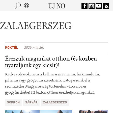
Jump to navigation
Keresés
Kereső
ZALAEGERSZEG
KOKTÉL
2026.máj.26.
Érezzük magunkat otthon (és közben
nyaraljunk egy kicsit)!
Kedves olvasók, nem is kell messzire menni, ha kirándulni,
pihenni vagy gyógyulni szeretnénk. Látogassunk el a
szomszédos Magyarország történelmi városaiba és
gyógyfürdőibe! Itt bizton otthon érezhetjük magunkat.
SOPRON
SÁRVÁR
ZALAEGERSZEG