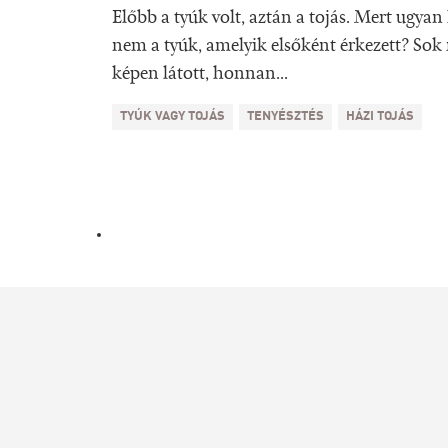
Előbb a tyúk volt, aztán a tojás. Mert ugyan k
nem a tyúk, amelyik elsőként érkezett? Sok
képen látott, honnan...
TYÚK VAGY TOJÁS
TENYÉSZTÉS
HÁZI TOJÁS