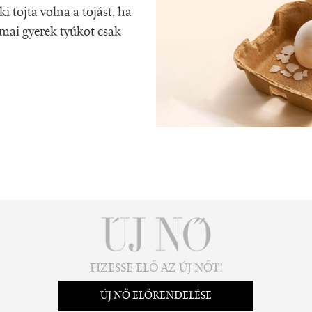
i tojta volna a tojást, ha
 mai gyerek tyúkot csak
FIZESSE ELŐ AZ ÚJ NŐT!
ÚJ NŐ ELŐRENDELÉSE