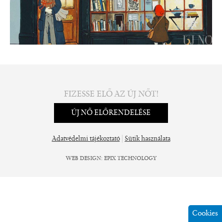
FIZESSE ELŐ AZ ÚJ NŐT!
ÚJ NŐ ELŐRENDELÉSE
|
Adatvédelmi tájékoztató
Sütik használata
WEB DESIGN
:
EPIX TECHNOLOGY
Cookies