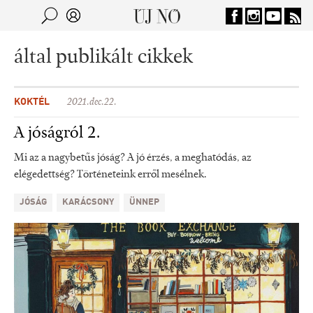
Jump to navigation
Keresés
Kereső
által publikált cikkek
KOKTÉL
2021.dec.22.
A jóságról 2.
Mi az a nagybetűs jóság? A jó érzés, a meghatódás, az
elégedettség? Történeteink erről mesélnek.
JÓSÁG
KARÁCSONY
ÜNNEP