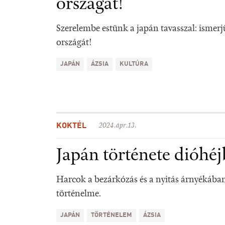
országát!
Szerelembe estünk a japán tavasszal: ismerj
országát!
JAPÁN
ÁZSIA
KULTÚRA
KOKTÉL
2024.ápr.13.
Japán története dióhé
Harcok a bezárkózás és a nyitás árnyékában
történelme.
JAPÁN
TÖRTÉNELEM
ÁZSIA