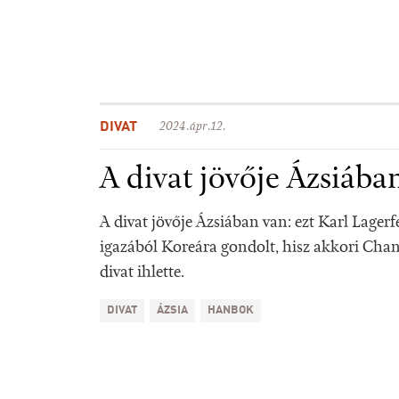
DIVAT
2024.ápr.12.
A divat jövője Ázsiába
A divat jövője Ázsiában van: ezt Karl Lagerf
igazából Koreára gondolt, hisz akkori Chane
divat ihlette.
DIVAT
ÁZSIA
HANBOK