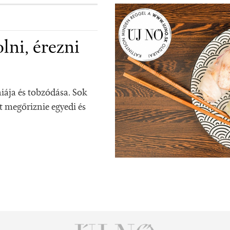
lni, érezni
iája és tobzódása. Sok
lt megőriznie egyedi és