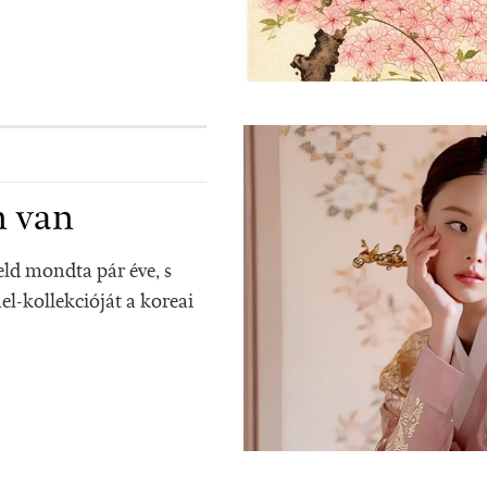
n van
eld mondta pár éve, s
l-kollekcióját a koreai