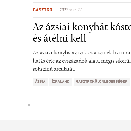
GASZTRO
2022.már.27.
Az ázsiai konyhát kósto
és átélni kell
Az ázsiai konyha az ízek és a színek harmón
hatás érte az évszázadok alatt, mégis sikerü
sokszínű arculatát.
ÁZSIA
ÍZKALAND
GASZTROKÜLÖNLEGESSÉGEK