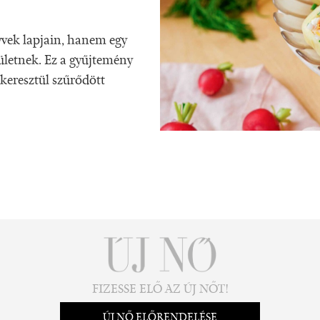
vek lapjain, hanem egy
zületnek. Ez a gyűjtemény
 keresztül szűrődött
FIZESSE ELŐ AZ ÚJ NŐT!
ÚJ NŐ ELŐRENDELÉSE