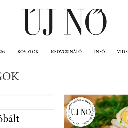
Jump to navigation
EM
ROVATOK
KEDVCSINÁLÓ
INFÓ
VID
GOK
óbált