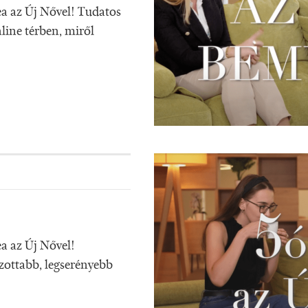
ea az Új Nővel! Tudatos
line térben, miről
a az Új Nővel!
zottabb, legserényebb