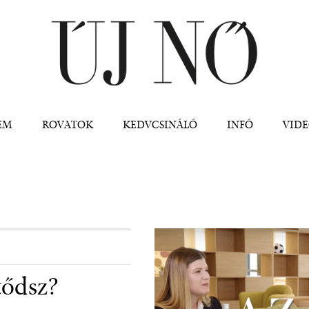
Jump to navigation
EM
ROVATOK
KEDVCSINÁLÓ
INFÓ
VID
tődsz?