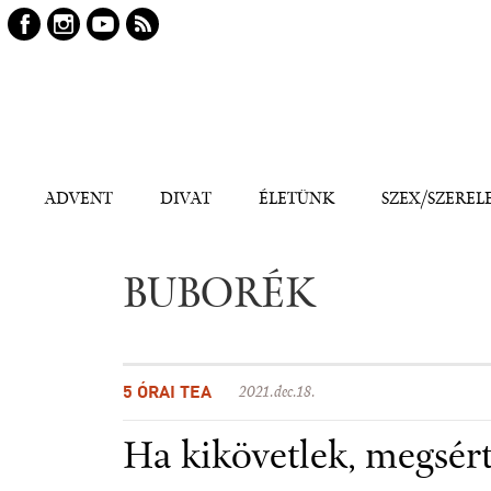
Keresés
Kereső
ADVENT
DIVAT
ÉLETÜNK
SZEX/SZEREL
BUBORÉK
5 ÓRAI TEA
2021.dec.18.
Ha kikövetlek, megsér