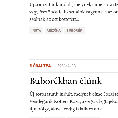
Új sorozatunk indult, melynek címe 5órai t
vagy ösztönös felhasználók vagyunk-e az on
szólnak az ott köttetett...
INSTA
ARIZÓNA
BUBORÉK
5 ÓRAI TEA
2021.okt.27.
Buborékban élünk
Új sorozatunk indult, melynek címe 5órai te
Vendégünk Kotiers Róza, az egyik legtájéko
ifjú hölgy, akivel eddig találkoztunk...