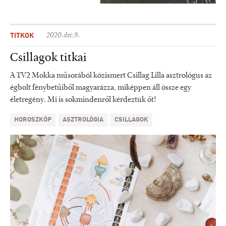
TITKOK
2020.dec.9.
Csillagok titkai
A TV2 Mokka műsorából közismert Csillag Lilla asztrológus az
égbolt fénybetűiből magyarázza, miképpen áll össze egy
életregény. Mi is sokmindenről kérdeztük őt!
HOROSZKÓP
ASZTROLÓGIA
CSILLAGOK