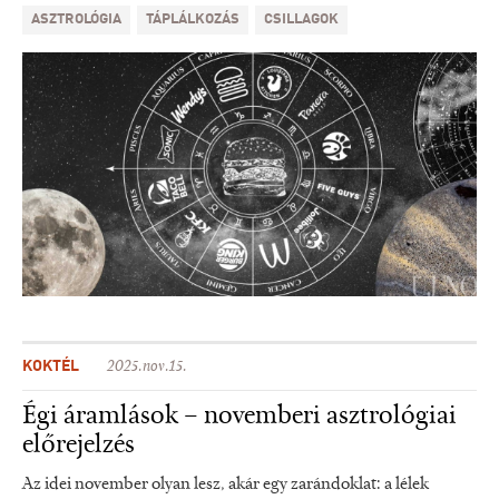
ASZTROLÓGIA
TÁPLÁLKOZÁS
CSILLAGOK
KOKTÉL
2025.nov.15.
Égi áramlások – novemberi asztrológiai
előrejelzés
Az idei november olyan lesz, akár egy zarándoklat: a lélek