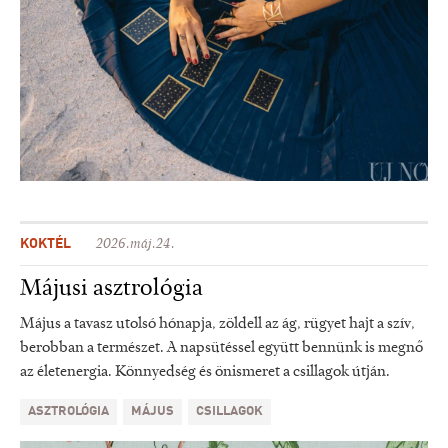
KOKTÉL
2026.máj.24.
Májusi asztrológia
Május a tavasz utolsó hónapja, zöldell az ág, rügyet hajt a szív,
berobban a természet. A napsütéssel együtt bennünk is megnő
az életenergia. Könnyedség és önismeret a csillagok útján.
ASZTROLÓGIA
MÁJUS
CSILLAGOK