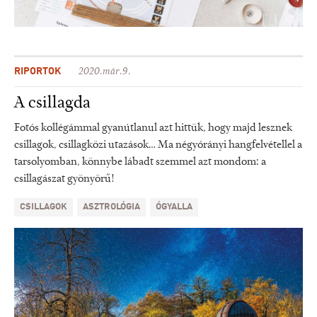
RIPORTOK
2020.már.9.
A csillagda
Fotós kollégámmal gyanútlanul azt hittük, hogy majd lesznek
csillagok, csillagközi utazások… Ma négyórányi hangfelvétellel a
tarsolyomban, könnybe lábadt szemmel azt mondom: a
csillagászat gyönyörű!
CSILLAGOK
ASZTROLÓGIA
ÓGYALLA