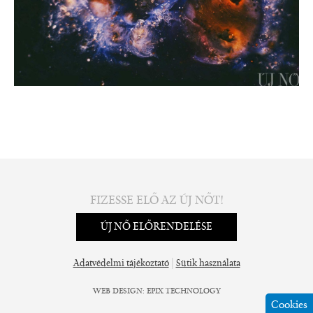
FIZESSE ELŐ AZ ÚJ NŐT!
ÚJ NŐ ELŐRENDELÉSE
|
Adatvédelmi tájékoztató
Sütik használata
WEB DESIGN
:
EPIX TECHNOLOGY
Cookies