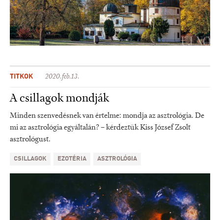
TITKOK
2020.feb.13.
A csillagok mondják
Minden szenvedésnek van értelme: mondja az asztrológia. De
mi az asztrológia egyáltalán? – kérdeztük Kiss József Zsolt
asztrológust.
CSILLAGOK
EZOTÉRIA
ASZTROLÓGIA