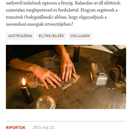
mélyéről indulunk egészen a fényig. Kalandos út áll előttünk,
számtalan meglepetéssel és fordulattal. Hogyan segítenek a
tranzitok (bolygóállások) abban, hogy eligazodjunk a
novemberi energiák útvesztőjében?
ASZTROLÓGIA
ELŐREJELZÉS
CSILLAGOK
RIPORTOK
2025.máj.23.