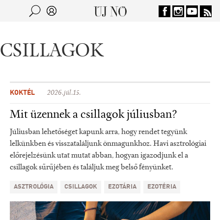
Jump to navigation
Keresés
Kereső
CSILLAGOK
KOKTÉL
2026.júl.15.
Mit üzennek a csillagok júliusban?
Júliusban lehetőséget kapunk arra, hogy rendet tegyünk
lelkünkben és visszataláljunk önmagunkhoz. Havi asztrológiai
előrejelzésünk utat mutat abban, hogyan igazodjunk el a
csillagok sűrűjében és találjuk meg belső fényünket.
ASZTROLÓGIA
CSILLAGOK
EZOTÁRIA
EZOTÉRIA