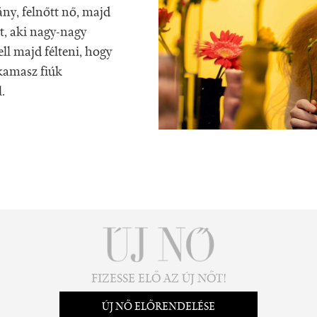
ny, felnőtt nő, majd
yt, aki nagy-nagy
ell majd félteni, hogy
 kamasz fiúk
.
FIZESSE ELŐ AZ ÚJ NŐT!
ÚJ NŐ ELŐRENDELÉSE