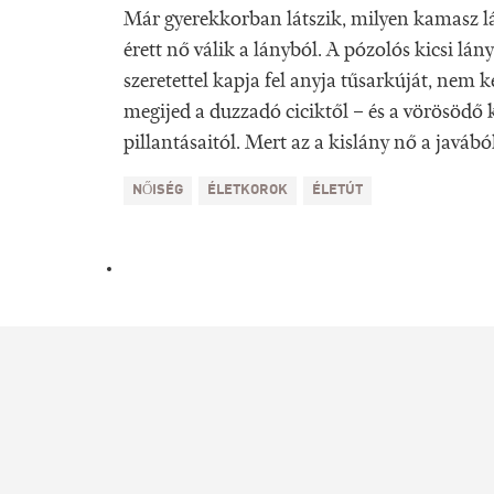
Már gyerekkorban látszik, milyen kamasz lá
érett nő válik a lányból. A pózolós kicsi lán
szeretettel kapja fel anyja tűsarkúját, nem k
megijed a duzzadó ciciktől – és a vörösödő
pillantásaitól. Mert az a kislány nő a javából
NŐISÉG
ÉLETKOROK
ÉLETÚT