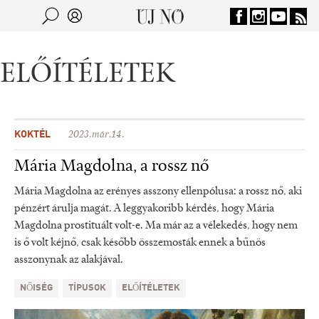
Jump to navigation
Keresés
Kereső
ELŐÍTÉLETEK
KOKTÉL
2023.már.14.
Mária Magdolna, a rossz nő
Mária Magdolna az erényes asszony ellenpólusa: a rossz nő, aki
pénzért árulja magát. A leggyakoribb kérdés, hogy Mária
Magdolna prostituált volt-e. Ma már az a vélekedés, hogy nem
is ő volt kéjnő, csak később összemosták ennek a bűnös
asszonynak az alakjával.
NŐISÉG
TÍPUSOK
ELŐÍTÉLETEK