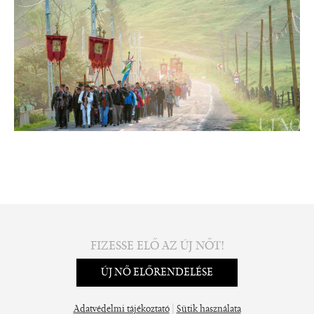
FIZESSE ELŐ AZ ÚJ NŐT!
ÚJ NŐ ELŐRENDELÉSE
|
Adatvédelmi tájékoztató
Sütik használata