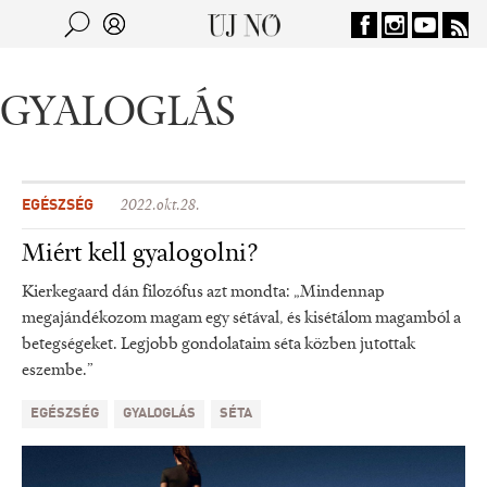
Jump to navigation
Keresés
Kereső
GYALOGLÁS
EGÉSZSÉG
2022.okt.28.
Miért kell gyalogolni?
Kierkegaard dán filozófus azt mondta: „Mindennap
megajándékozom magam egy sétával, és kisétálom magamból a
betegségeket. Legjobb gondolataim séta közben jutottak
eszembe.”
EGÉSZSÉG
GYALOGLÁS
SÉTA