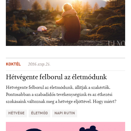
KOKTÉL
2016.szep.25.
Hétvégente felborul az életmódunk
Hétvégente felborul az életmódunk, állítják a szakértők.
Pontosabban a szabadidős tevékenységünk és az étkezési
szokásaink változnak meg a hétvége eljöttével. Hogy miért?
HÉTVÉGE
ÉLETMÓD
NAPI RUTIN