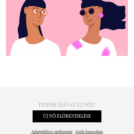
FIZESSE ELŐ AZ ÚJ NŐT!
ÚJ NŐ ELŐRENDELÉSE
|
Adatvédelmi tájékoztató
Sütik használata