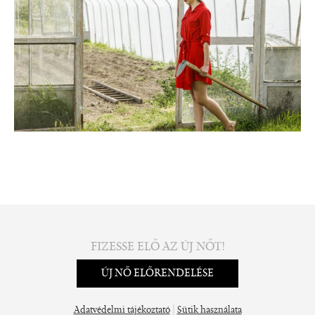
FIZESSE ELŐ AZ ÚJ NŐT!
ÚJ NŐ ELŐRENDELÉSE
|
Adatvédelmi tájékoztató
Sütik használata