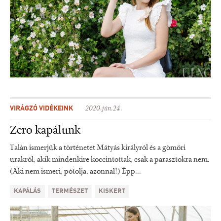
VIRÁGZÓ VIDÉKEINK
2020.jún.24.
Zero kapálunk
Talán ismerjük a történetet Mátyás királyról és a gömöri
urakról, akik mindenkire koccintottak, csak a parasztokra nem.
(Aki nem ismeri, pótolja, azonnal!) Épp...
KAPÁLÁS
TERMÉSZET
KISKERT