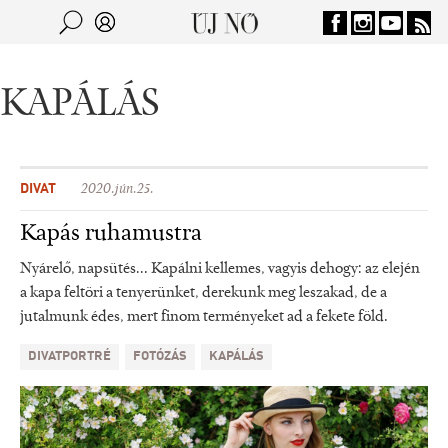
Jump to navigation
Keresés
Kereső
KAPÁLÁS
DIVAT
2020.jún.25.
Kapás ruhamustra
Nyárelő, napsütés... Kapálni kellemes, vagyis dehogy: az elején
a kapa feltöri a tenyerünket, derekunk meg leszakad, de a
jutalmunk édes, mert finom terményeket ad a fekete föld.
DIVATPORTRÉ
FOTÓZÁS
KAPÁLÁS