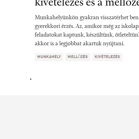
kivételezés és a mellőz
Munkahelyünkön gyakran visszatérhet benn
gyerekkori érzés. Az, amikor még az iskola
feladatokat kaptunk, készültünk, ötleteltün
akkor is a legjobbat akartuk nyújtani.
MUNKAHELY
MELLŐZÉS
KIVÉTELEZÉS