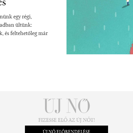
és
ünk egy régi,
padban ültünk:
k, és feltehetőleg már
FIZESSE ELŐ AZ ÚJ NŐT!
ÚJ NŐ ELŐRENDELÉSE