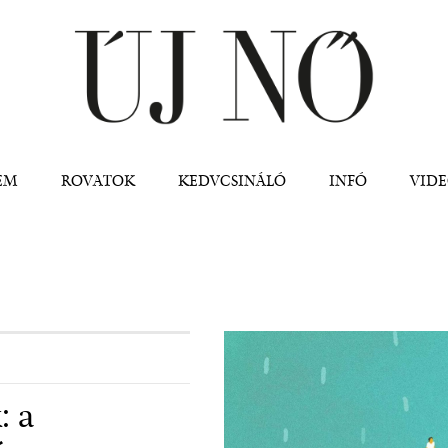
Jump to navigation
EM
ROVATOK
KEDVCSINÁLÓ
INFÓ
VID
 a