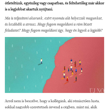
ötleteltünk, egyénileg vagy csapatban, és feltehetőleg már akkor
is a legjobbat akartuk nyújtani.
Ma is teljesíteni akarunk, ezért nyomás alá helyezzük magunkat,
és kezdődik a stressz. Hogy fogom megoldani a rám bízott
feladatot? Hogy fogom megoldani úgy, hogy én legyek a legjobb?
Arról nem is beszélve, hogy a kollégánk, aki rémisztően lusta,
sokkal nagyobb szeretetnek örvend a cégben, mint mi, akik