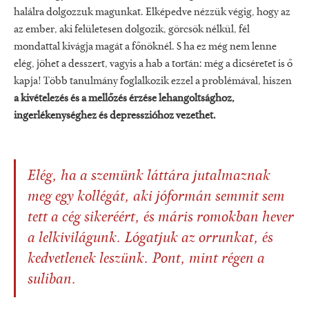
halálra dolgozzuk magunkat. Elképedve nézzük végig, hogy az
az ember, aki felületesen dolgozik, görcsök nélkül, fél
mondattal kivágja magát a főnöknél. S ha ez még nem lenne
elég, jöhet a desszert, vagyis a hab a tortán: még a dicséretet is ő
kapja! Több tanulmány foglalkozik ezzel a problémával, hiszen
a kivételezés és a mellőzés érzése lehangoltsághoz,
ingerlékenységhez és depresszióhoz vezethet.
Elég, ha a szemünk láttára jutalmaznak
meg egy kollégát, aki jóformán semmit sem
tett a cég sikeréért, és máris romokban hever
a lelkivilágunk. Lógatjuk az orrunkat, és
kedvetlenek leszünk. Pont, mint régen a
suliban.