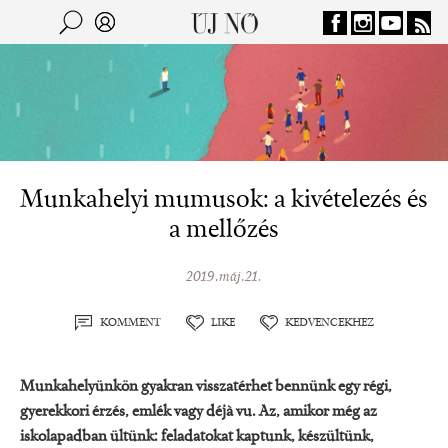
Jump to navigation
Keresés
Kereső
Munkahelyi mumusok: a kivételezés és
a mellőzés
2019.máj.21.
KOMMENT
LIKE
KEDVENCEKHEZ
Munkahelyünkön gyakran visszatérhet bennünk egy régi,
gyerekkori érzés, emlék vagy déjà vu. Az, amikor még az
iskolapadban ültünk: feladatokat kaptunk, készültünk,