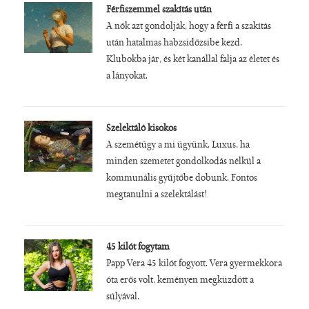
Férfiszemmel szakítás után
A nők azt gondolják, hogy a férfi a szakítás
után hatalmas habzsidőzsibe kezd.
Klubokba jár, és két kanállal falja az életet és
a lányokat.
Szelektáló kisokos
A szemétügy a mi ügyünk. Luxus, ha
minden szemetet gondolkodás nélkül a
kommunális gyűjtőbe dobunk. Fontos
megtanulni a szelektálást!
45 kilót fogytam
Papp Vera 45 kilót fogyott. Vera gyermekkora
óta erős volt, keményen megküzdött a
súlyával.