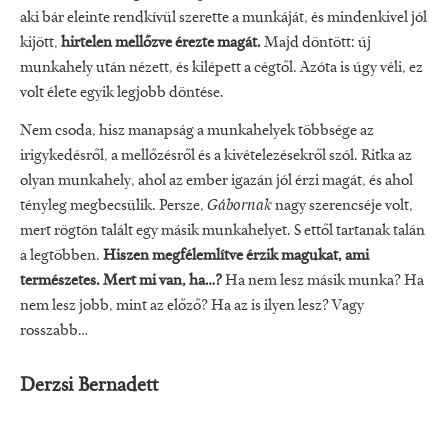
aki bár eleinte rendkívül szerette a munkáját, és mindenkivel jól
kijött,
hirtelen mellőzve érezte magát.
Majd döntött: új
munkahely után nézett, és kilépett a cégtől. Azóta is úgy véli, ez
volt élete egyik legjobb döntése.
Nem csoda, hisz manapság a munkahelyek többsége az
irigykedésről, a mellőzésről és a kivételezésekről szól. Ritka az
olyan munkahely, ahol az ember igazán jól érzi magát, és ahol
tényleg megbecsülik. Persze,
Gábornak
nagy szerencséje volt,
mert rögtön talált egy másik munkahelyet. S ettől tartanak talán
a legtöbben.
Hiszen megfélemlítve érzik magukat, ami
természetes. Mert mi van, ha…?
Ha nem lesz másik munka? Ha
nem lesz jobb, mint az előző? Ha az is ilyen lesz? Vagy
rosszabb…
Derzsi Bernadett