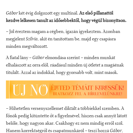
Gábor
két évig dolgozott egy multinál.
Az első pillanattól
kezdve lelkesen tanult az idősebbektől, hogy végül bizonyítson.
– Jól éreztem magam a cégben, igazán igyekeztem. Azonban
megjelent
Szilvia
, akit én tanítottam be, majd egy csapásra
minden megváltozott.
A fiatal lány –
Gábor
elmondása szerint – minden munkát
elhalászott az orra elől, ráadásul minden új ötletet a magáénak
titulált. Azzal az indokkal, hogy gyorsabb volt, mint mások.
– Hihetetlen versenyszellemet diktált a többiekkel szemben. A
főnök pedig kitüntette őt a figyelmével, hiszen csak annyit látott
belőle, hogy nagyon akar. Csakhogy ez nem mindig erről szól.
Hanem korrektségről és csapatmunkáról – teszi hozzá
Gábor
,