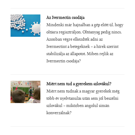
Az Ivermectin csodája
Mindenki már hajnalban a gép előtt ül, hogy
oltásra regisztráljon. Oltóanyag pedig nincs.
Azonban végre elkezdték adni az
Ivermectint a betegeknek – a hírek szerint
stabilizálja az állapotot. Miben rejlik az
Ivermectin csodája?
Miért nem tud a gyerekem szlovákul?
Miért nem tudnak a magyar gyerekek még
több év nyelvtanulás után sem jól beszélni
szlovákul – miközben angolul simán
konverzálnak?