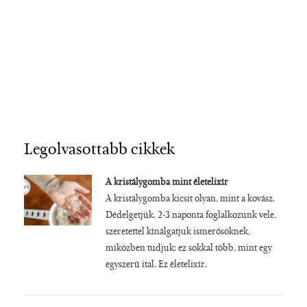
Legolvasottabb cikkek
A kristálygomba mint életelixír
A kristálygomba kicsit olyan, mint a kovász.
Dédelgetjük, 2-3 naponta foglalkozunk vele,
szeretettel kínálgatjuk ismerősöknek,
miközben tudjuk: ez sokkal több, mint egy
egyszerű ital. Ez életelixír.