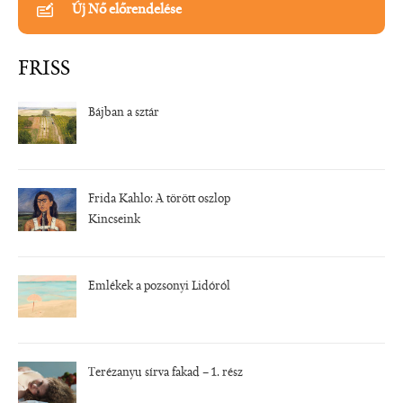
Új Nő előrendelése
FRISS
Bájban a sztár
Frida Kahlo: A törött oszlop
Kincseink
Emlékek a pozsonyi Lidóról
Terézanyu sírva fakad – 1. rész