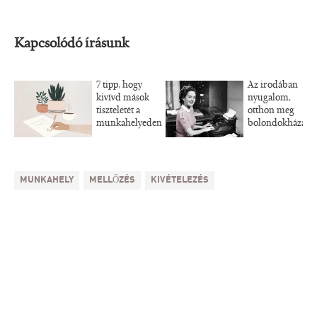
Kapcsolódó írásunk
7 tipp, hogy
Az irodában
kivívd mások
nyugalom,
tiszteletét a
otthon meg
munkahelyeden
bolondokháza
MUNKAHELY
MELLŐZÉS
KIVÉTELEZÉS