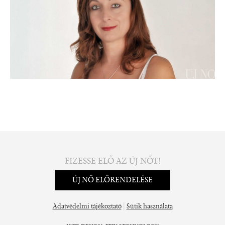
FIZESSE ELŐ AZ ÚJ NŐT!
ÚJ NŐ ELŐRENDELÉSE
|
Adatvédelmi tájékoztató
Sütik használata