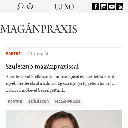
Jump to navigation
Keresés
Kereső
MAGÁNPRAXIS
PORTRÉ
2011.szep.14.
Szülésznő magánpraxissal
A szülésre való felkészülés fontosságáról és a születést érintő
egyéb kérdésekről a Szlovák Egészségügyi Egyetem tanárával,
Takács Emőkével beszélgettünk.
PORTRÉ
SZÜLÉSZNŐ
MAGÁNPRAXIS