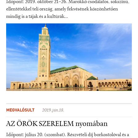
Időpont: 2019. október 21–26. Marokkó csodálatos, sokszínű,
ellentétekkel teli ország, amely fekvésének köszönhetően
mindig is a tájak és a kultúrák...
MEGVALÓSULT
2019.jún.18.
AZ ÖRÖK SZERELEM nyomában
Időpont: július 20. (szombat). Részvételi díj borkostolóval és a