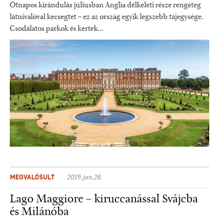
Ötnapos kirándulás júliusban Anglia délkeleti része rengeteg
látnivalóval kecsegtet – ez az ország egyik legszebb tájegysége.
Csodálatos parkok és kertek...
MEGVALÓSULT
2019.jan.28.
Lago Maggiore – kiruccanással Svájcba
és Milánóba