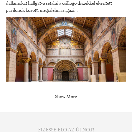
dallamokat hallgatva sétálni a csillogó díszekkel ékesített
pavilonok között, megízlelni az igazi...
Show More
FIZESSE ELŐ AZ ÚJ NŐT!