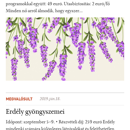
programokkal együtt: 49 euró. Utasbiztosítás: 2 euró/fő
Minden nő arról álmodik, hogy egyszer...
MEGVALÓSULT
2019.jún.18.
Erdély gyöngyszemei
Időpont: szeptember 5–9. • Részvételi díj: 259 euró Erdély
mindenki számára különleges látnivalókat és felejthetetlen