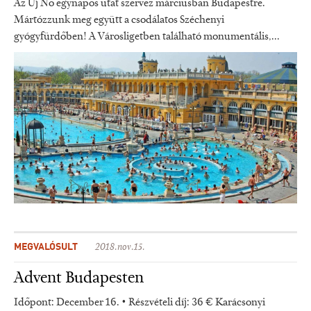
Az Új Nő egynapos utat szervez márciusban Budapestre.
Mártózzunk meg együtt a csodálatos Széchenyi
gyógyfürdőben! A Városligetben található monumentális,...
MEGVALÓSULT
2018.nov.15.
Advent Budapesten
Időpont: December 16. • Részvételi díj: 36 € Karácsonyi