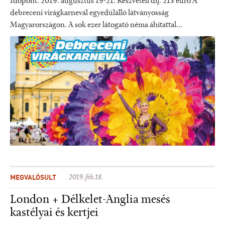
Időpont: 2019. augusztus 19-21. Részvételi díj: 215 euró A
debreceni virágkarnevál egyedülálló látványosság
Magyarországon. A sok ezer látogató néma áhítattal...
MEGVALÓSULT
2019.feb.18.
London + Délkelet-Anglia mesés
kastélyai és kertjei