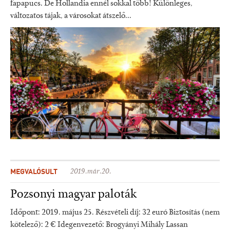
fapapucs. De Hollandia ennél sokkal több! Különleges,
változatos tájak, a városokat átszelő...
MEGVALÓSULT
2019.már.20.
Pozsonyi magyar paloták
Időpont: 2019. május 25. Részvételi díj: 32 euró Biztosítás (nem
kötelező): 2 € Idegenvezető: Brogyányi Mihály Lassan