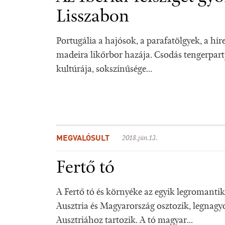
Lisszabon
Portugália a hajósok, a parafatölgyek, a híre
madeira likőrbor hazája. Csodás tengerpart
kultúrája, sokszínűsége...
MEGVALÓSULT
2018.jún.13.
Fertő tó
A Fertő tó és környéke az egyik legromantik
Ausztria és Magyarország osztozik, legnag
Ausztriához tartozik. A tó magyar...