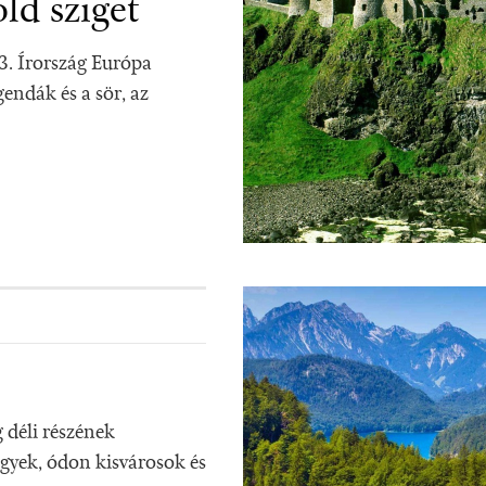
ld sziget
3. Írország Európa
endák és a sör, az
déli részének
lgyek, ódon kisvárosok és