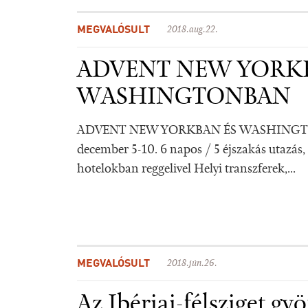
MEGVALÓSULT
2018.aug.22.
ADVENT NEW YORKB
WASHINGTONBAN
ADVENT NEW YORKBAN ÉS WASHINGT
december 5-10. 6 napos / 5 éjszakás utazás, 
hotelokban reggelivel Helyi transzferek,...
MEGVALÓSULT
2018.jún.26.
Az Ibériai-félsziget g