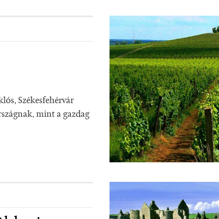
klós, Székesfehérvár
rszágnak, mint a gazdag