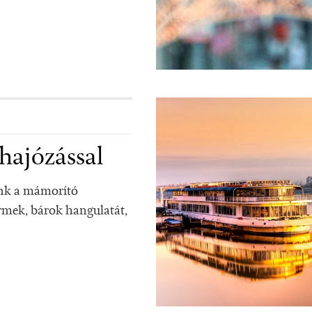
hajózással
ünk a mámorító
ermek, bárok hangulatát,