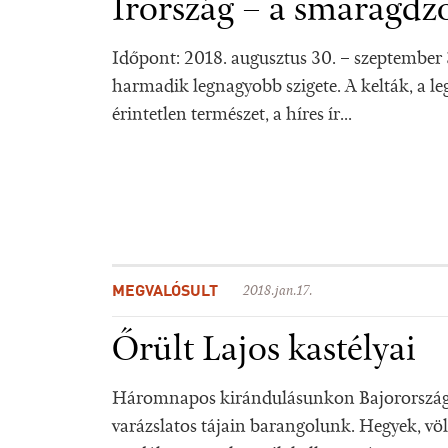
Írország – a smaragdzö
Időpont: 2018. augusztus 30. – szeptember 
harmadik legnagyobb szigete. A kelták, a leg
érintetlen természet, a híres ír...
MEGVALÓSULT
2018.jan.17.
Őrült Lajos kastélyai
Háromnapos kirándulásunkon Bajorország 
varázslatos tájain barangolunk. Hegyek, vö