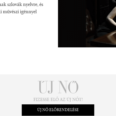
k szlovák nyelvre, és
ki művészi igénnyel
FIZESSE ELŐ AZ ÚJ NŐT!
ÚJ NŐ ELŐRENDELÉSE