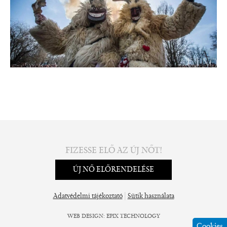
FIZESSE ELŐ AZ ÚJ NŐT!
ÚJ NŐ ELŐRENDELÉSE
|
Adatvédelmi tájékoztató
Sütik használata
WEB DESIGN
:
EPIX TECHNOLOGY
Cookies