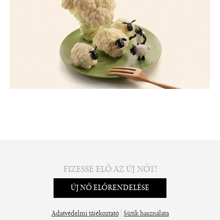
FIZESSE ELŐ AZ ÚJ NŐT!
ÚJ NŐ ELŐRENDELÉSE
|
Adatvédelmi tájékoztató
Sütik használata