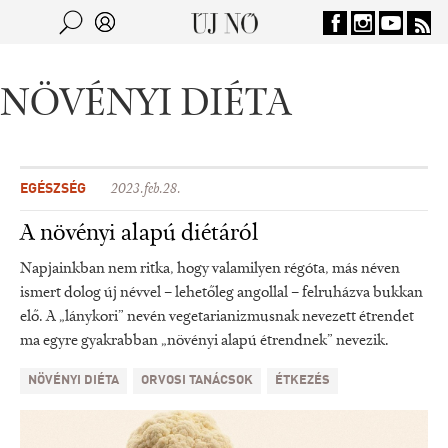
Jump to navigation
Keresés
Kereső
NÖVÉNYI DIÉTA
EGÉSZSÉG
2023.feb.28.
A növényi alapú diétáról
Napjainkban nem ritka, hogy valamilyen régóta, más néven
ismert dolog új névvel – lehetőleg angollal – felruházva bukkan
elő. A „lánykori” nevén vegetarianizmusnak nevezett étrendet
ma egyre gyakrabban „növényi alapú étrendnek” nevezik.
NÖVÉNYI DIÉTA
ORVOSI TANÁCSOK
ÉTKEZÉS