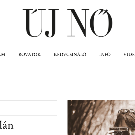
Jump to navigation
EM
ROVATOK
KEDVCSINÁLÓ
INFÓ
VID
lán