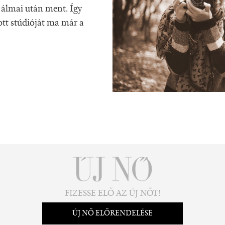
 álmai után ment. Így
ott stúdióját ma már a
FIZESSE ELŐ AZ ÚJ NŐT!
ÚJ NŐ ELŐRENDELÉSE