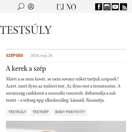
Jump to navigation
Keresés
Kereső
TESTSÚLY
SZÉPSÉG
2026.máj.26.
A kerek a szép
Miért a se nem kövér, se nem sovány nőket tartjuk szépnek?
Azért, mert ilyen az emberi test. Az ilyen test a természetes. A
soványság csökkenti a szexuális vonzerőt, deformálja a női
testet – a teltség épp ellenkezőleg: kiemeli, finomítja.
TESTSÚLY
TESTKÉP
BODY POSITIVITY