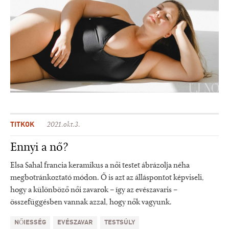
TITKOK
2021.okt.3.
Ennyi a nő?
Elsa Sahal francia keramikus a női testet ábrázolja néha
megbotránkoztató módon. Ő is azt az álláspontot képviseli,
hogy a különböző női zavarok – így az evészavaris –
összefüggésben vannak azzal, hogy nők vagyunk.
NŐIESSÉG
EVÉSZAVAR
TESTSÚLY