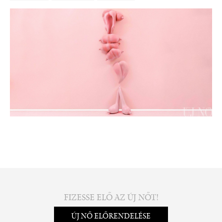
FIZESSE ELŐ AZ ÚJ NŐT!
ÚJ NŐ ELŐRENDELÉSE