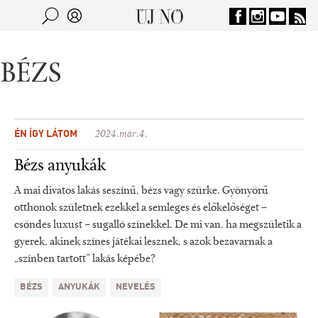
Jump to navigation
Keresés
Kereső
BÉZS
ÉN ÍGY LÁTOM
2024.már.4.
Bézs anyukák
A mai divatos lakás seszínű, bézs vagy szürke. Gyönyörű
otthonok születnek ezekkel a semleges és előkelőséget –
csöndes luxust – sugalló színekkel. De mi van, ha megszületik a
gyerek, akinek színes játékai lesznek, s azok bezavarnak a
„színben tartott” lakás képébe?
BÉZS
ANYUKÁK
NEVELÉS