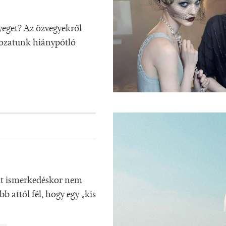
yeget? Az özvegyekről
orozatunk hiánypótló
rfit ismerkedéskor nem
b attól fél, hogy egy „kis