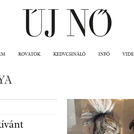
Jump to navigation
EM
ROVATOK
KEDVCSINÁLÓ
INFÓ
VID
YA
kívánt