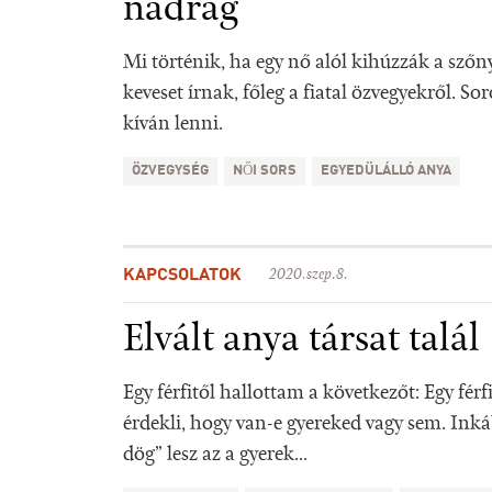
nadrág
Mi történik, ha egy nő alól kihúzzák a szőn
keveset írnak, főleg a fiatal özvegyekről. S
kíván lenni.
ÖZVEGYSÉG
NŐI SORS
EGYEDÜLÁLLÓ ANYA
KAPCSOLATOK
2020.szep.8.
Elvált anya társat talál
Egy férfitől hallottam a következőt: Egy fé
érdekli, hogy van-e gyereked vagy sem. Inkáb
dög” lesz az a gyerek...