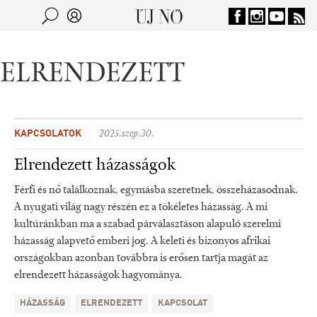
Jump to navigation
Keresés
Kereső
ELRENDEZETT
KAPCSOLATOK
2025.szep.30.
Elrendezett házasságok
Férfi és nő találkoznak, egymásba szeretnek, összeházasodnak.
A nyugati világ nagy részén ez a tökéletes házasság. A mi
kultúránkban ma a szabad párválasztáson alapuló szerelmi
házasság alapvető emberi jog. A keleti és bizonyos afrikai
országokban azonban továbbra is erősen tartja magát az
elrendezett házasságok hagyománya.
HÁZASSÁG
ELRENDEZETT
KAPCSOLAT