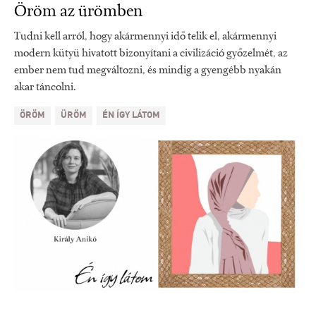
Öröm az ürömben
Tudni kell arról, hogy akármennyi idő telik el, akármennyi
modern kütyü hivatott bizonyítani a civilizáció győzelmét, az
ember nem tud megváltozni, és mindig a gyengébb nyakán
akar táncolni.
ÖRÖM
ÜRÖM
ÉN ÍGY LÁTOM