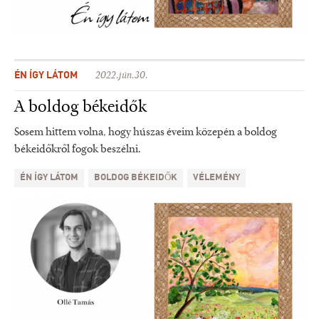
ÉN ÍGY LÁTOM
2022.jún.30.
A boldog békeidők
Sosem hittem volna, hogy húszas éveim közepén a boldog
békeidőkről fogok beszélni.
ÉN ÍGY LÁTOM
BOLDOG BÉKEIDŐK
VÉLEMÉNY