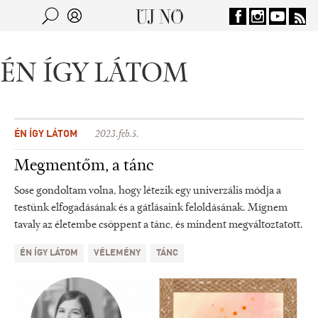
Jump to navigation
Keresés
Kereső
ÉN ÍGY LÁTOM
ÉN ÍGY LÁTOM
2023.feb.5.
Megmentőm, a tánc
Sose gondoltam volna, hogy létezik egy univerzális módja a
testünk elfogadásának és a gátlásaink feloldásának. Mígnem
tavaly az életembe csöppent a tánc, és mindent megváltoztatott.
ÉN ÍGY LÁTOM
VÉLEMÉNY
TÁNC