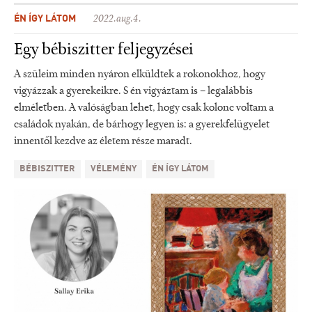
ÉN ÍGY LÁTOM
2022.aug.4.
Egy bébiszitter feljegyzései
A szüleim minden nyáron elküldtek a rokonokhoz, hogy
vigyázzak a gyerekeikre. S én vigyáztam is – legalábbis
elméletben. A valóságban lehet, hogy csak kolonc voltam a
családok nyakán, de bárhogy legyen is: a gyerekfelügyelet
innentől kezdve az életem része maradt.
BÉBISZITTER
VÉLEMÉNY
ÉN ÍGY LÁTOM