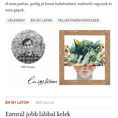
el nem pattan, pedig jó lenne tudatosítani: emberek vagyunk és
nem gépek.
VÉLEMÉNY
ÉN ÍGY LÁTOM
TELJESÍTMÉNYKÉNYSZER
ÉN ÍGY LÁTOM
2022.okt.24.
Ezentúl jobb lábbal kelek