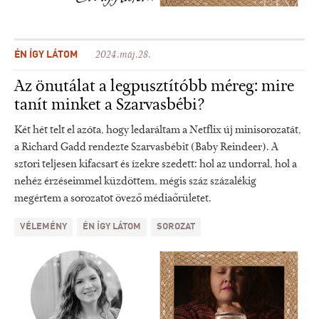
ÉN ÍGY LÁTOM
2024.máj.28.
Az önutálat a legpusztítóbb méreg: mire
tanít minket a Szarvasbébi?
Két hét telt el azóta, hogy ledaráltam a Netflix új minisorozatát,
a Richard Gadd rendezte Szarvasbébit (Baby Reindeer). A
sztori teljesen kifacsart és ízekre szedett: hol az undorral, hol a
nehéz érzéseimmel küzdöttem, mégis száz százalékig
megértem a sorozatot övező médiaőrületet.
VÉLEMÉNY
ÉN ÍGY LÁTOM
SOROZAT