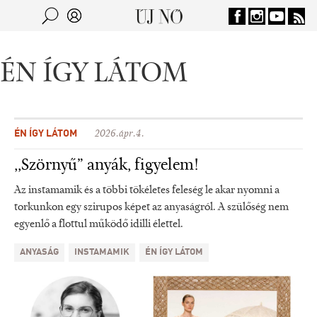
Jump to navigation
Keresés
Kereső
ÉN ÍGY LÁTOM
ÉN ÍGY LÁTOM
2026.ápr.4.
,,Szörnyű” anyák, figyelem!
Az instamamik és a többi tökéletes feleség le akar nyomni a
torkunkon egy szirupos képet az anyaságról. A szülőség nem
egyenlő a flottul működő idilli élettel.
ANYASÁG
INSTAMAMIK
ÉN ÍGY LÁTOM