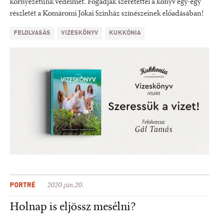
környezetünk védelmét. Fogadják szeretettel a könyv egy-egy
részletét a Komáromi Jókai Színház színészeinek előadásában!
FELOLVASÁS
VIZESKÖNYV
KUKKÓNIA
PORTRÉ
2020.jún.20.
Holnap is eljössz mesélni?