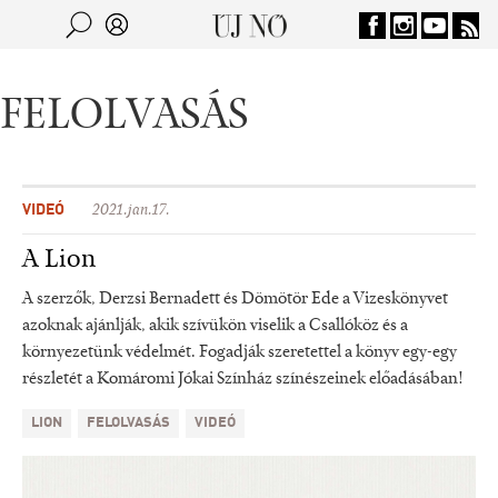
Jump to navigation
Keresés
Kereső
FELOLVASÁS
VIDEÓ
2021.jan.17.
A Lion
A szerzők, Derzsi Bernadett és Dömötör Ede a Vizeskönyvet
azoknak ajánlják, akik szívükön viselik a Csallóköz és a
környezetünk védelmét. Fogadják szeretettel a könyv egy-egy
részletét a Komáromi Jókai Színház színészeinek előadásában!
LION
FELOLVASÁS
VIDEÓ