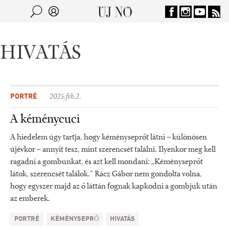
Jump to navigation
Keresés
Kereső
HIVATÁS
PORTRÉ
2025.feb.2.
A kéménycuci
A hiedelem úgy tartja, hogy kéményseprőt látni – különösen
újévkor – annyit tesz, mint szerencsét találni. Ilyenkor meg kell
ragadni a gombunkat, és azt kell mondani: „Kéményseprőt
látok, szerencsét találok.” Rácz Gábor nem gondolta volna,
hogy egyszer majd az ő láttán fognak kapkodni a gombjuk után
az emberek.
PORTRÉ
KÉMÉNYSEPRŐ
HIVATÁS