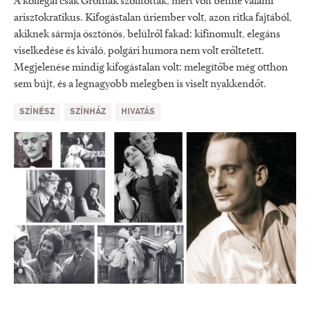
A kollégái csak Grófnak szólították, mert volt benne valami
arisztokratikus. Kifogástalan úriember volt, azon ritka fajtából,
akiknek sármja ösztönös, belülről fakad: kifinomult, elegáns
viselkedése és kiváló, polgári humora nem volt erőltetett.
Megjelenése mindig kifogástalan volt: melegítőbe még otthon
sem bújt, és a legnagyobb melegben is viselt nyakkendőt.
SZÍNÉSZ
SZÍNHÁZ
HIVATÁS