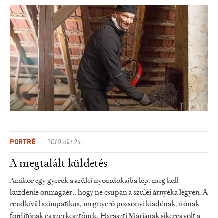
PORTRÉ
2010.okt.25.
A megtalált küldetés
Amikor egy gyerek a szülei nyomdokaiba lép, meg kell
küzdenie önmagáért, hogy ne csupán a szülei árnyéka legyen. A
rendkívül szimpatikus, megnyerő pozsonyi kiadónak, írónak,
fordítónak és szerkesztőnek, Haraszti Máriának sikeres volt a