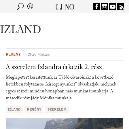
Jump to navigation
Keresés
Kereső
IZLAND
REGÉNY
2026.máj.28.
A szerelem Izlandra érkezik 2. rész
Meglepetést készítettünk az Új Nő olvasóinak: a következő
hetekben folytatásos „kisregényünket” olvashatják, melynek
egyes részeit minden hónapban más munkatársunk írja. A
második rész Jády Mónika munkája.
IZLAND
REGÉNY
SZERELEM