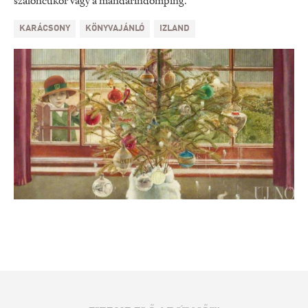
szaloncukor vagy a mandarindömping.
KARÁCSONY
KÖNYVAJÁNLÓ
IZLAND