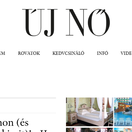
Jump to navigation
EM
ROVATOK
KEDVCSINÁLÓ
INFÓ
VID
hon (és