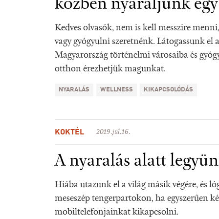
közben nyaraljunk egy k
Kedves olvasók, nem is kell messzire menni
vagy gyógyulni szeretnénk. Látogassunk el 
Magyarország történelmi városaiba és gyógy
otthon érezhetjük magunkat.
NYARALÁS
WELLNESS
KIKAPCSOLÓDÁS
KOKTÉL
2019.júl.16.
A nyaralás alatt legyün
Hiába utazunk el a világ másik végére, és l
meseszép tengerpartokon, ha egyszerűen k
mobiltelefonjainkat kikapcsolni.