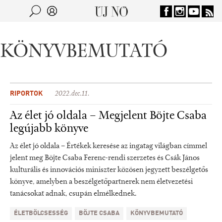
Jump to navigation
Keresés
Kereső
KÖNYVBEMUTATÓ
RIPORTOK
2022.dec.11.
Az élet jó oldala – Megjelent Böjte Csaba
legújabb könyve
Az élet jó oldala – Értékek keresése az ingatag világban címmel
jelent meg Böjte Csaba Ferenc-rendi szerzetes és Csák János
kulturális és innovációs miniszter közösen jegyzett beszélgetős
könyve, amelyben a beszélgetőpartnerek nem életvezetési
tanácsokat adnak, csupán elmélkednek.
ÉLETBÖLCSESSÉG
BÖJTE CSABA
KÖNYVBEMUTATÓ