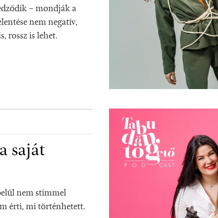
 edződik – mondják a
elentése nem negatív,
, rossz is lehet.
a saját
belül nem stimmel
 érti, mi történhetett.