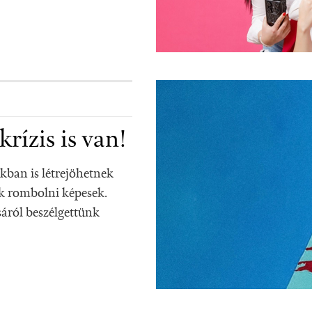
rízis is van!
kban is létrejöhetnek
k rombolni képesek.
sáról beszélgettünk