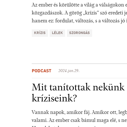
Az ember és körülötte a világ a válságokon
közgazdászok. A görög „krízis” szó eredeti j
hanem ez: fordulat, változás, s a változás jó is
KRÍZIS
LÉLEK
SZORONGÁS
PODCAST
2024.jan.29.
Mit tanítottak nekünk 
kríziseink?
Vannak napok, amikor fáj. Amikor ott, leg
valami. Az ember csak bámul maga elé, s nem