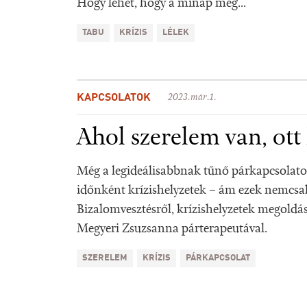
Hogy lehet, hogy a minap még...
TABU
KRÍZIS
LÉLEK
KAPCSOLATOK
2023.már.1.
Ahol szerelem van, ott k
Még a legideálisabbnak tűnő párkapcsolato
időnként krízishelyzetek – ám ezek nemcsa
Bizalomvesztésről, krízishelyzetek megoldá
Megyeri Zsuzsanna párterapeutával.
SZERELEM
KRÍZIS
PÁRKAPCSOLAT