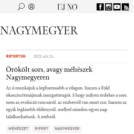
Jump to navigation
Keresés
Kereső
NAGYMEGYER
RIPORTOK
2021.okt.15.
Örökölt sors, avagy méhészek
Nagymegyeren
Az ő munkájuk a legfontosabb a világon, hiszen a Föld
ökoszisztémájának mozgatórugói. S hogy milyen érdekes a sors,
nem az evolúció csúcsáról, az emberről van most szó, hanem az
egyik legkisebb élőlényről, mellyel minden egyes nap
találkozhatunk. A méhről.
MÉHÉSZET
RIPORT
NAGYMEGYER