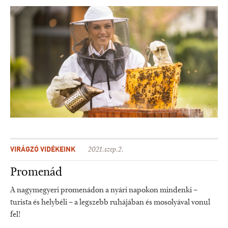
VIRÁGZÓ VIDÉKEINK
2021.szep.2.
Promenád
A nagymegyeri promenádon a nyári napokon mindenki –
turista és helybéli – a legszebb ruhájában és mosolyával vonul
fel!