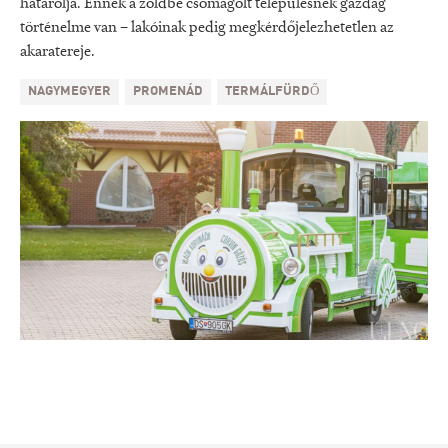
határolja. Ennek a zöldbe csomagolt településnek gazdag
történelme van – lakóinak pedig megkérdőjelezhetetlen az
akaratereje.
NAGYMEGYER
PROMENÁD
TERMÁLFÜRDŐ