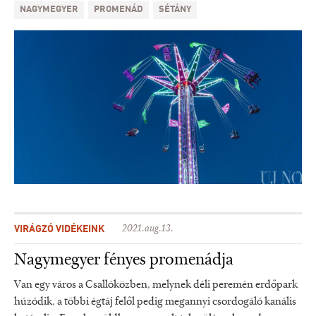
NAGYMEGYER
PROMENÁD
SÉTÁNY
VIRÁGZÓ VIDÉKEINK
2021.aug.13.
Nagymegyer fényes promenádja
Van egy város a Csallóközben, melynek déli peremén erdőpark
húzódik, a többi égtáj felől pedig megannyi csordogáló kanális