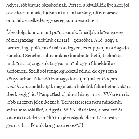
helyett többnyire okoskodnak. Persze, a kívülállók ilyenkor jól
összekacsintanak, tudván a tutit: a harsány, ultramacsós,
önimádó viselkedés egy sereg komplexust rejt!
Ízlés dolgában van mit pótórázniuk. Imádják a látványos és
részletgazdag – nekünk csicsás! – göncöket. A fő, hogy a
farmer, ing, póló, zakó márkás legyen, és cuppanjon a dagadó
izmokra! Zenéből a dinamikus (bömböltethető) technó és
mulatós a rajongásuk tárgya, mint ahogy a filmekből az
akciómozi. Szelfiből rengeteg készül róluk, de egy sem a
könyvtárban. A kezdő izomagyak az újműmájer
Pumped
Gabóhoz
hasonlíthatják magukat, a haladók feltörhetnek akár a
„berkiségig” is. Utánpótlásból nincs hiány, hisz a VV-kre ma is
több tízezren jelentkeznek. Természetesen nem mindenki
szánalmas tökfilkó, aki gyúr. Sőt! A küzdelem, akaraterő és
kitartás tiszteletre méltó tulajdonságok, de mit ér a testre
gyúrás, ha a fejünk kong az ürességtől!