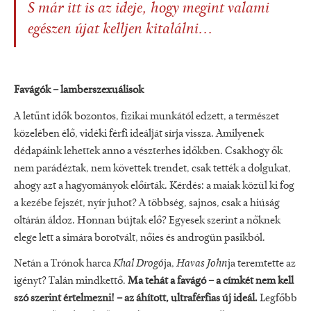
S már itt is az ideje, hogy megint valami
egészen újat kelljen kitalálni...
Favágók – lamberszexuálisok
A letűnt idők bozontos, fizikai munkától edzett, a természet
közelében élő, vidéki férfi ideálját sírja vissza. Amilyenek
dédapáink lehettek anno a vészterhes időkben. Csakhogy ők
nem parádéztak, nem követtek trendet, csak tették a dolgukat,
ahogy azt a hagyományok előírták. Kérdés: a maiak közül ki fog
a kezébe fejszét, nyír juhot? A többség, sajnos, csak a hiúság
oltárán áldoz. Honnan bújtak elő? Egyesek szerint a nőknek
elege lett a simára borotvált, nőies és androgün pasikból.
Netán a Trónok harca
Khal Drogó
ja,
Havas John
ja teremtette az
igényt? Talán mindkettő.
Ma tehát a favágó – a címkét nem kell
szó szerint értelmezni! – az áhított, ultraférfias új ideál.
Legfőbb