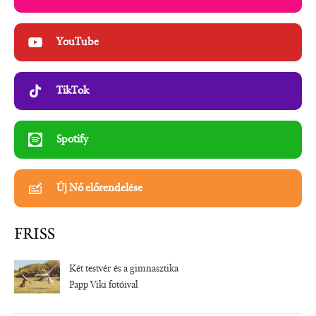
YouTube
TikTok
Spotify
Új Nő előrendelése
FRISS
Két testvér és a gimnasztika
Papp Viki fotóival