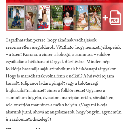
Tagadhatatlan persze, hogy akadnak vadhajtások,
szerencsétlen megoldások. Vitatható, hogy nemzeti jelképeink
– a Szent Korona, a címer, a lobogó, a Himnusz – valók-e
egyáltalán a hétköznapi tárgyak díszítésére. Minden nép
folklórja használja saját szimbólumait hétköznapi tárgyakon.
Hogy is maradhattak volna fenn e nélkül? A húsvéti tojásra
karcolt, tulipános ládára pingált vagy a kalotaszegi
bujkakabátra hímzett címer a folklór része! Ugyanez a
szimbólum bögrén, övcsaton, marcipántortán, söralátéten,
telefonvédőn már nincs a méltó helyén. (Vagy mi is oda
akarunk jutni, ahová az angolszászok, hogy bugyin, ágyneműn
is zászlóminta díszeleg?)