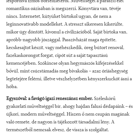
lespórolva izmos bőrfelületéről. Műveltségét a paraszti élet
romantikus oázisában is megszerzi. Könyvtára van, tévéje
nincs. Internetet, kütyüket birtokol ugyan, de nem a
leginnovatívabb modelleket. A stresszt sikeresen kikerülte,
mikor úgy döntött, kivonul a civilizációból. Saját birtoka van,
apróbb-nagyobb jószággal. Passzívházát maga építette,
kecskesajtot készít, vagy méhészkedik, öreg bútort renovál,
fazekaskorongot forgat, cipót süt a saját tapasztású
kemencéjében. Szókincse olyan hegymászós kifejezésekkel
bővül, mint csúcstámadás meg bivakolás – azaz óriáshegység
legtetejére felérni, illetve vészhelyzetben kényszerkuckót ásni a
hóba.
Egyszóval: a favágó igazi reneszánsz ember.
Széleskörű
gyakorlati műveltséggel bír, ahogy hajdan falusi dédapáink – és
újkori, modern műveltséggel. Hiszen ő nem csupán magának
való remete, de nagyon is tájékozott társadalmi lény. A
természetből nemcsak elvesz, de vissza is szolgáltat.