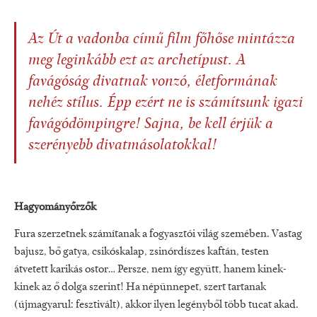
Az
Út a vadonba
című film főhőse mintázza
meg leginkább ezt az archetípust. A
favágóság divatnak vonzó, életformának
nehéz stílus. Épp ezért ne is számítsunk igazi
favágódömpingre! Sajna, be kell érjük a
szerényebb divatmásolatokkal!
Hagyományőrzők
Fura szerzetnek számítanak a fogyasztói világ szemében. Vastag
bajusz, bő gatya, csikóskalap, zsinórdíszes kaftán, testen
átvetett karikás ostor… Persze, nem így együtt, hanem kinek-
kinek az ő dolga szerint! Ha népünnepet, szert tartanak
(újmagyarul: fesztivált), akkor ilyen legényből több tucat akad.