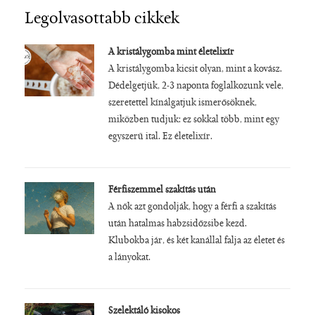
Legolvasottabb cikkek
A kristálygomba mint életelixír
A kristálygomba kicsit olyan, mint a kovász.
Dédelgetjük, 2-3 naponta foglalkozunk vele,
szeretettel kínálgatjuk ismerősöknek,
miközben tudjuk: ez sokkal több, mint egy
egyszerű ital. Ez életelixír.
Férfiszemmel szakítás után
A nők azt gondolják, hogy a férfi a szakítás
után hatalmas habzsidőzsibe kezd.
Klubokba jár, és két kanállal falja az életet és
a lányokat.
Szelektáló kisokos