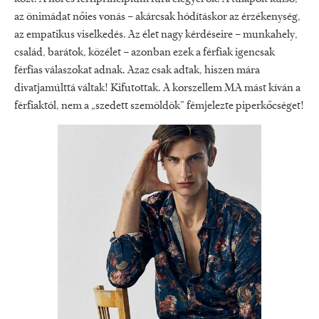
az önimádat nőies vonás – akárcsak hódításkor az érzékenység,
az empatikus viselkedés. Az élet nagy kérdéseire – munkahely,
család, barátok, közélet – azonban ezek a férfiak igencsak
férfias válaszokat adnak. Azaz csak adtak, hiszen mára
divatjamúlttá váltak! Kifutottak. A korszellem MA mást kíván a
férfiaktól, nem a „szedett szemöldök” fémjelezte piperkőcséget!