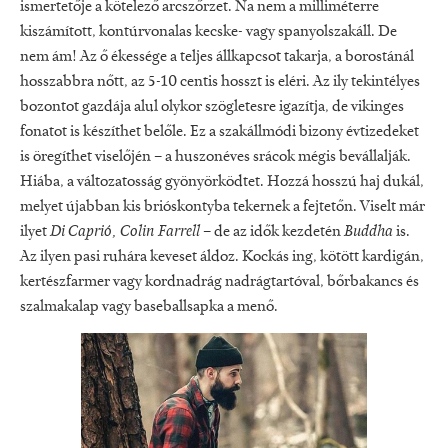
ismertetője a kötelező arcszőrzet. Na nem a milliméterre
kiszámított, kontúrvonalas kecske- vagy spanyolszakáll. De
nem ám! Az ő ékessége a teljes állkapcsot takarja, a borostánál
hosszabbra nőtt, az 5-10 centis hosszt is eléri. Az ily tekintélyes
bozontot gazdája alul olykor szögletesre igazítja, de vikinges
fonatot is készíthet belőle. Ez a szakállmódi bizony évtizedeket
is öregíthet viselőjén – a huszonéves srácok mégis bevállalják.
Hiába, a változatosság gyönyörködtet. Hozzá hosszú haj dukál,
melyet újabban kis brióskontyba tekernek a fejtetőn. Viselt már
ilyet
Di Caprió, Colin Farrell
– de az idők kezdetén
Buddha
is.
Az ilyen pasi ruhára keveset áldoz. Kockás ing, kötött kardigán,
kertészfarmer vagy kordnadrág nadrágtartóval, bőrbakancs és
szalmakalap vagy baseballsapka a menő.