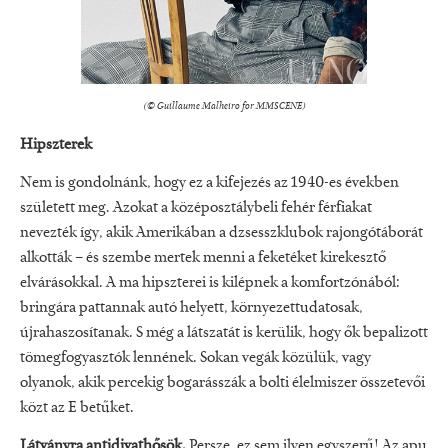
(© Guillaume Malheiro for MMSCENE)
Hipszterek
Nem is gondolnánk, hogy ez a kifejezés az 1940-es években
született meg. Azokat a középosztálybeli fehér férfiakat
nevezték így, akik Amerikában a dzsesszklubok rajongótáborát
alkották – és szembe mertek menni a feketéket kirekesztő
elvárásokkal. A ma hipszterei is kilépnek a komfortzónából:
bringára pattannak autó helyett, környezettudatosak,
újrahaszosítanak. S még a látszatát is kerülik, hogy ők bepalizott
tömegfogyasztók lennének. Sokan vegák közülük, vagy
olyanok, akik percekig bogarásszák a bolti élelmiszer összetevői
közt az E betűket.
Látványra antidivathősök.
Persze, ez sem ilyen egyszerű! Az apu