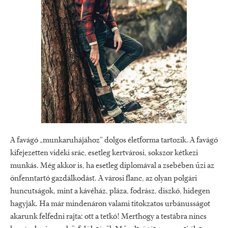
A favágó „munkaruhájához” dolgos életforma tartozik. A favágó
kifejezetten vidéki srác, esetleg kertvárosi, sokszor kétkezi
munkás. Még akkor is, ha esetleg diplomával a zsebében űzi az
önfenntartó gazdálkodást. A városi flanc, az olyan polgári
huncutságok, mint a kávéház, pláza, fodrász, diszkó, hidegen
hagyják. Ha már mindenáron valami titokzatos urbánusságot
akarunk felfedni rajta: ott a tetkó! Merthogy a testábra nincs