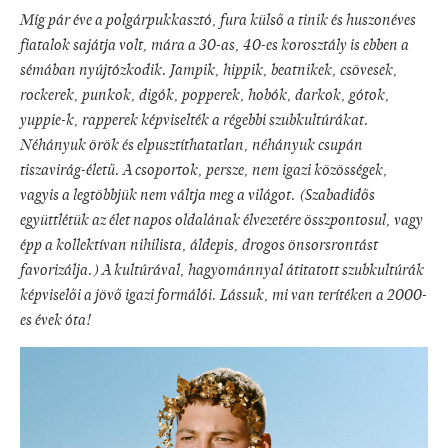
Míg pár éve a polgárpukkasztó, fura külső a tinik és huszonéves
fiatalok sajátja volt, mára a 30-as, 40-es korosztály is ebben a
sémában nyújtózkodik. Jampik, hippik, beatnikek, csövesek,
rockerek, punkok, digók, popperek, hobók, darkok, gótok,
yuppie-k, rapperek képviselték a régebbi szubkultúrákat.
Néhányuk örök és elpusztíthatatlan, néhányuk csupán
tiszavirág-életű. A csoportok, persze, nem igazi közösségek,
vagyis a legtöbbjük nem váltja meg a világot. (Szabadidős
együttlétük az élet napos oldalának élvezetére összpontosul, vagy
épp a kollektívan nihilista, áldepis, drogos önsorsrontást
favorizálja.) A kultúrával, hagyománnyal átitatott szubkultúrák
képviselői a jövő igazi formálói. Lássuk, mi van terítéken a 2000-
es évek óta!