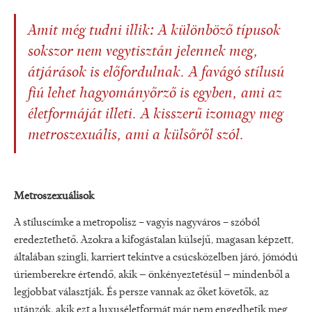
Amit még tudni illik: A különböző típusok
sokszor nem vegytisztán jelennek meg,
átjárások is előfordulnak. A favágó stílusú
fiú lehet hagyományőrző is egyben, ami az
életformáját illeti. A kisszerű izomagy meg
metroszexuális, ami a külsőről szól.
Metroszexuálisok
A stíluscímke a metropolisz – vagyis nagyváros – szóból
eredeztethető. Azokra a kifogástalan külsejű, magasan képzett,
általában szingli, karriert tekintve a csúcsközelben járó, jómódú
úriemberekre értendő, akik ‒ önkényeztetésül ‒ mindenből a
legjobbat választják. És persze vannak az őket követők, az
utánzók, akik ezt a luxuséletformát már nem engedhetik meg