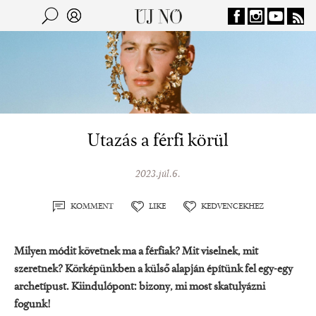
Jump to navigation
Keresés
Kereső
Utazás a férfi körül
2023.júl.6.
KOMMENT
LIKE
KEDVENCEKHEZ
Milyen módit követnek ma a férfiak? Mit viselnek, mit
szeretnek? Körképünkben a külső alapján építünk fel egy-egy
archetípust. Kiindulópont: bizony, mi most skatulyázni
fogunk!