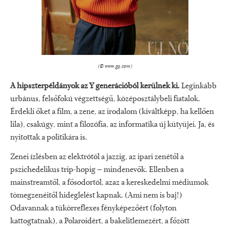
(©
www.gq.com
)
A hipszterpéldányok az Y generációból kerülnek ki.
Leginkább
urbánus, felsőfokú végzettségű, középosztálybeli fiatalok.
Érdekli őket a film, a zene, az irodalom (kiváltképp, ha kellően
lila), csakúgy, mint a filozófia, az informatika új kütyüjei. Ja, és
nyitottak a politikára is.
Zenei ízlésben az elektrótól a jazzig, az ipari zenétől a
pszichedelikus trip-hopig ‒ mindenevők. Ellenben a
mainstreamtől, a fősodortól, azaz a kereskedelmi médiumok
tömegzenéitől hideglelést kapnak. (Ami nem is baj!)
Odavannak a tükörreflexes fényképezőért (folyton
kattogtatnak), a Polaroidért, a bakelitlemezért, a főzött