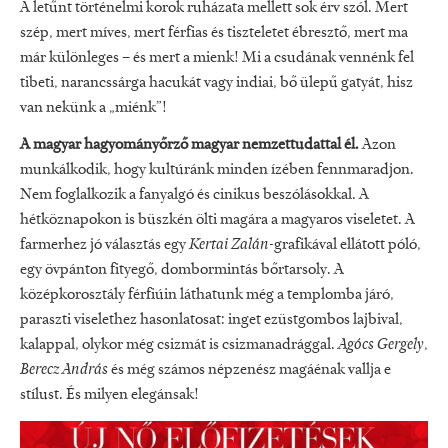
A letűnt történelmi korok ruházata mellett sok érv szól. Mert
szép, mert míves, mert férfias és tiszteletet ébresztő, mert ma
már különleges – és mert a mienk! Mi a csudának vennénk fel
tibeti, narancssárga hacukát vagy indiai, bő ülepű gatyát, hisz
van nekünk a „miénk”!
A magyar hagyományőrző magyar nemzettudattal él.
Azon
munkálkodik, hogy kultúránk minden ízében fennmaradjon.
Nem foglalkozik a fanyalgó és cinikus beszólásokkal. A
hétköznapokon is büszkén ölti magára a magyaros viseletet. A
farmerhez jó választás egy
Kertai Zalán-
grafikával ellátott póló,
egy övpánton fityegő, dombormintás bőrtarsoly. A
középkorosztály férfiúin láthatunk még a templomba járó,
paraszti viselethez hasonlatosat: inget ezüstgombos lajbival,
kalappal, olykor még csizmát is csizmanadrággal.
Agócs Gergely
,
Berecz András
és még számos népzenész magáénak vallja e
stílust. És milyen elegánsak!