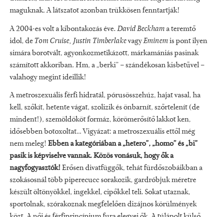
maguknak. A látszatot azonban trükkösen fenntartják!
A 2004-es volt a kibontakozás éve.
David Beckham
a teremtő
idol, de
Tom Cruise, Justin Timberlake
vagy
Eminem
is pont ilyen
simára borotvált, agyonkozmetikázott, márkamániás pasinak
számított akkoriban. Hm, a „berki” – szándékosan kisbetűvel –
valahogy megint ideillik!
A metroszexuális férfi hidratál, pórusösszehúz, hajat vasal, ha
kell, szőkít, hetente vágat, szolizik és önbarnít, szőrtelenít (de
mindent!), szemöldököt formáz, körömerősítő lakkot ken,
idősebben botoxoltat… Vigyázat: a metroszexuális ettől még
nem meleg!
Ebben a kategóriában a „hetero”, „homo” és „bi”
pasik is képviselve vannak. Közös vonásuk, hogy ők a
nagyfogyasztók!
Erősen divatfüggők, tehát fürdőszobáikban a
szokásosnál több piperecucc sorakozik, gardróbjuk méretre
készült öltönyökkel, ingekkel, cipőkkel teli. Sokat utaznak,
sportolnak, szórakoznak megfelelően dizájnos körülmények
közt. A női és férfiprincípium fura elegyei ők. A túlápolt külső,