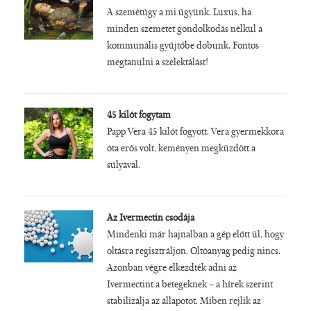
A szemétügy a mi ügyünk. Luxus, ha
minden szemetet gondolkodás nélkül a
kommunális gyűjtőbe dobunk. Fontos
megtanulni a szelektálást!
45 kilót fogytam
Papp Vera 45 kilót fogyott. Vera gyermekkora
óta erős volt, keményen megküzdött a
súlyával.
Az Ivermectin csodája
Mindenki már hajnalban a gép előtt ül, hogy
oltásra regisztráljon. Oltóanyag pedig nincs.
Azonban végre elkezdték adni az
Ivermectint a betegeknek – a hírek szerint
stabilizálja az állapotot. Miben rejlik az