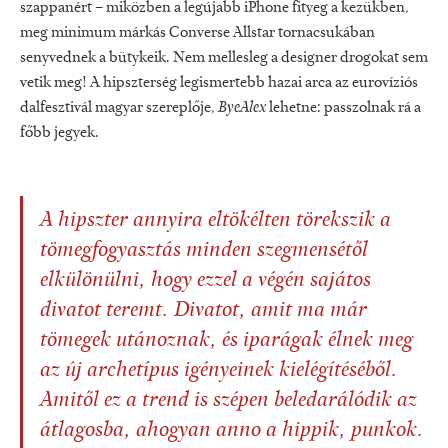
szappanért – miközben a legújabb iPhone fityeg a kezükben,
meg minimum márkás Converse Allstar tornacsukában
senyvednek a bütykeik. Nem mellesleg a designer drogokat sem
vetik meg! A hipszterség legismertebb hazai arca az eurovíziós
dalfesztivál magyar szereplője,
ByeAlex
lehetne: passzolnak rá a
főbb jegyek.
A hipszter annyira eltökélten törekszik a
tömegfogyasztás minden szegmensétől
elkülönülni, hogy ezzel a végén sajátos
divatot teremt. Divatot, amit ma már
tömegek utánoznak, és iparágak élnek meg
az új archetípus igényeinek kielégítéséből.
Amitől ez a trend is szépen beledarálódik az
átlagosba, ahogyan anno a hippik, punkok.