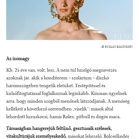
(© RUSLAN BAGINSKIY)
Az izomagy
Kb. 25 éve van, volt, lesz. A nem túl hízelgő megnevezés
azoknak jár, akik a konditerem – szolárium – diszkó
háromszögében tengetik életüket. Testépítéssel és
külsőfitogtatással foglalkoznak leginkább. Kínosan ügyelnek
arra, hogy minden szögből menőnek látszódjanak. A menőség
kellékeit a következő sorrendben „viselik”: mások által
lehordott luxuskocsi, hamis Rolex, pitbull és dögös maca.
Társaságban hangerejük feltűnő, gesztusaik szélesek,
vitakultúrájuk személyeskedő,
másokat lekezelő. Bölcselkedés