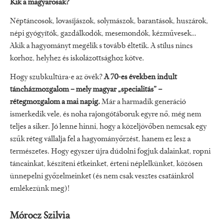
Kik a magyarosak?
Néptáncosok, lovasíjászok, solymászok, barantások, huszárok,
népi gyógyítók, gazdálkodók, mesemondók, kézművesek…
Akik a hagyományt megélik s tovább éltetik. A stílus nincs
korhoz, helyhez és iskolázottsághoz kötve.
Hogy szubkultúra-e az övék?
A 70-es években indult
táncházmozgalom – mely magyar „specialitás” –
rétegmozgalom a mai napig.
Már a harmadik generáció
ismerkedik vele, és noha rajongótáboruk egyre nő, még nem
teljes a siker. Jó lenne hinni, hogy a közeljövőben nemcsak egy
szűk réteg vállalja fel a hagyományőrzést, hanem ez lesz a
természetes. Hogy egyszer újra dúdolni fogjuk dalainkat, ropni
táncainkat, készíteni étkeinket, érteni néplelkünket, közösen
ünnepelni győzelmeinket (és nem csak vesztes csatáinkról
emlékezünk meg)!
Mórocz Szilvia