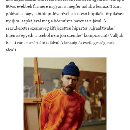
80-as évekbeli farmere nagyon is megfér náluk a leárazott Zara
pólóval, a nagyi kötött pulóverével, a kistesó hupikék törpikésre
nyújtott sapkájával meg a bőrműves haver sarujával. A
szarukeretes szemüveg kifejezetten hipszter „újraaktiválás”.
Éljen az egyedi, a „sehol nem jön szembe” kompozíció! (Valljuk
be, ki van ez azért ám találva! A lazaság és esetlegesség csak
álca!)