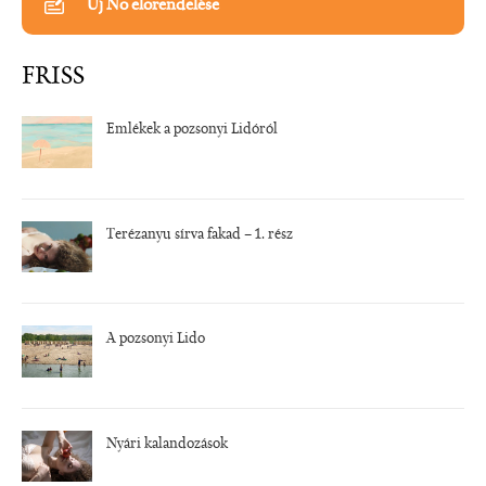
Új Nő előrendelése
FRISS
Emlékek a pozsonyi Lidóról
Terézanyu sírva fakad – 1. rész
A pozsonyi Lido
Nyári kalandozások