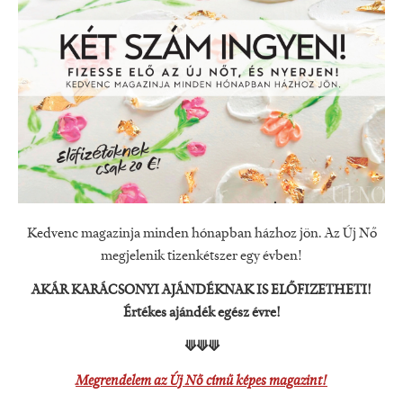
Kedvenc magazinja minden hónapban házhoz jön. Az Új Nő
megjelenik tizenkétszer egy évben!
AKÁR KARÁCSONYI AJÁNDÉKNAK IS ELŐFIZETHETI!
Értékes ajándék egész évre!
⟱⟱⟱
Megrendelem az Új Nő című képes magazint!