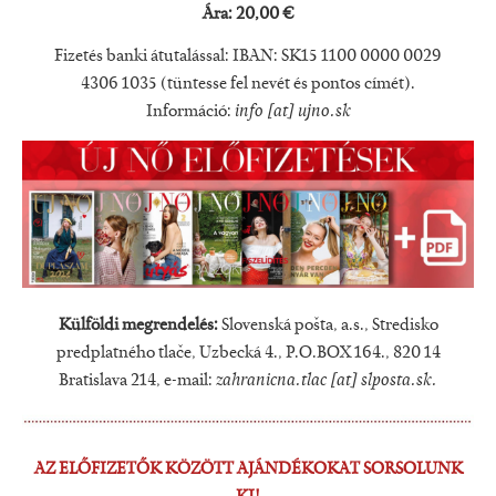
Ára: 20,00 €
Fizetés banki átutalással: IBAN: SK15
1100 0000 0029
4306
1035 (tüntesse fel nevét és pontos címét).
Információ:
info
[at]
ujno.sk
Külföldi megrendelés:
Slovenská pošta, a.s., Stredisko
predplatného tlače, Uzbecká 4., P.O.BOX 164., 820 14
Bratislava 214, e-mail:
zahranicna.tlac
[at]
slposta.sk
.
AZ ELŐFIZETŐK KÖZÖTT AJÁNDÉKOKAT SORSOLUNK