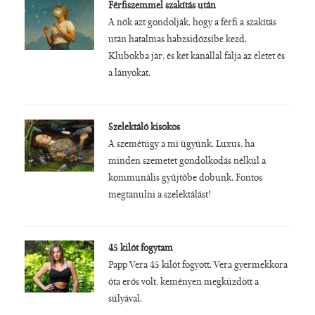
Férfiszemmel szakítás után
A nők azt gondolják, hogy a férfi a szakítás
után hatalmas habzsidőzsibe kezd.
Klubokba jár, és két kanállal falja az életet és
a lányokat.
Szelektáló kisokos
A szemétügy a mi ügyünk. Luxus, ha
minden szemetet gondolkodás nélkül a
kommunális gyűjtőbe dobunk. Fontos
megtanulni a szelektálást!
45 kilót fogytam
Papp Vera 45 kilót fogyott. Vera gyermekkora
óta erős volt, keményen megküzdött a
súlyával.