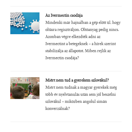
Az Ivermectin csodája
Mindenki már hajnalban a gép előtt ül, hogy
oltásra regisztráljon. Oltóanyag pedig nincs.
Azonban végre elkezdték adni az
Ivermectint a betegeknek – a hírek szerint
stabilizálja az állapotot. Miben rejlik az
Ivermectin csodája?
Miért nem tud a gyerekem szlovákul?
Miért nem tudnak a magyar gyerekek még
több év nyelvtanulás után sem jól beszélni
szlovákul – miközben angolul simán
konverzálnak?