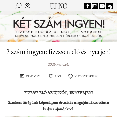
Jump to navigation
Keresés
Kereső
2 szám ingyen: fizessen elő és nyerjen!
2026.már.24.
KOMMENT
LIKE
KEDVENCEKHEZ
FIZESSE ELŐ AZ ÚJ NŐT, ÉS NYERJEN!
Szerkesztőségünk képeslapon értesíti a megajándékozottat a
kedves ajándékról.