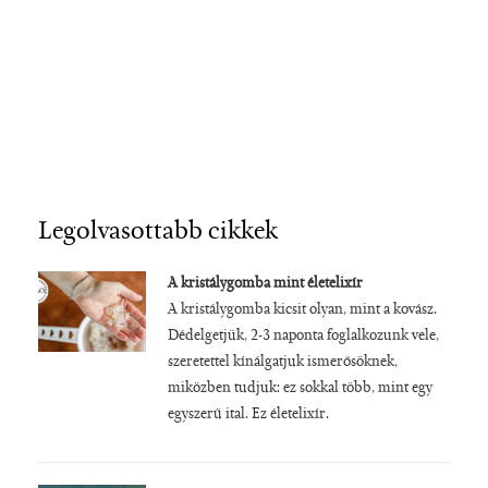
Legolvasottabb cikkek
A kristálygomba mint életelixír
A kristálygomba kicsit olyan, mint a kovász.
Dédelgetjük, 2-3 naponta foglalkozunk vele,
szeretettel kínálgatjuk ismerősöknek,
miközben tudjuk: ez sokkal több, mint egy
egyszerű ital. Ez életelixír.