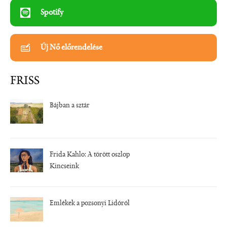
Spotify
Új Nő előrendelése
FRISS
Bájban a sztár
Frida Kahlo: A törött oszlop
Kincseink
Emlékek a pozsonyi Lidóról