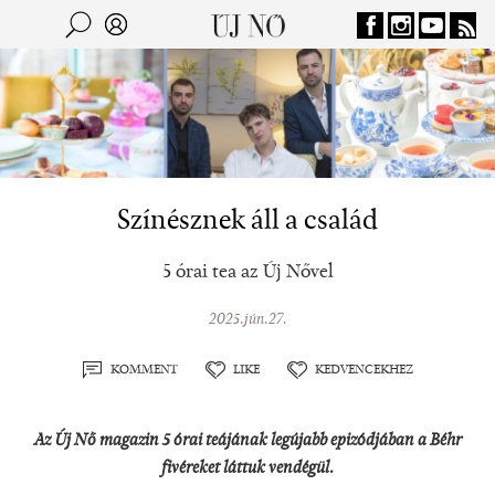
Jump to navigation
Keresés
Kereső
Színésznek áll a család
5 órai tea az Új Nővel
2025.jún.27.
KOMMENT
LIKE
KEDVENCEKHEZ
Az Új Nő magazin 5 órai teájának legújabb epizódjában a Béhr
fivéreket láttuk vendégül.