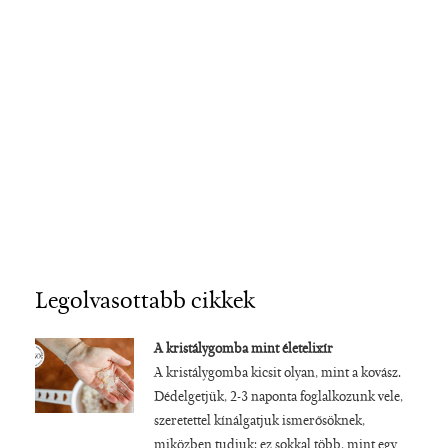
Legolvasottabb cikkek
A kristálygomba mint életelixír
A kristálygomba kicsit olyan, mint a kovász.
Dédelgetjük, 2-3 naponta foglalkozunk vele,
szeretettel kínálgatjuk ismerősöknek,
miközben tudjuk: ez sokkal több, mint egy