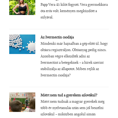
Papp Vera 45 kilót fogyott. Vera gyermekkora
óta erős volt, keményen megküzdött a
súlyával.
Az Ivermectin csodája
Mindenki már hajnalban a gép előtt ül, hogy
oltásra regisztráljon. Oltóanyag pedig nincs.
Azonban végre elkezdték adni az
Ivermectint a betegeknek – a hírek szerint
stabilizálja az állapotot. Miben rejlik az
Ivermectin csodája?
Miért nem tud a gyerekem szlovákul?
Miért nem tudnak a magyar gyerekek még
több év nyelvtanulás után sem jól beszélni
szlovákul – miközben angolul simán