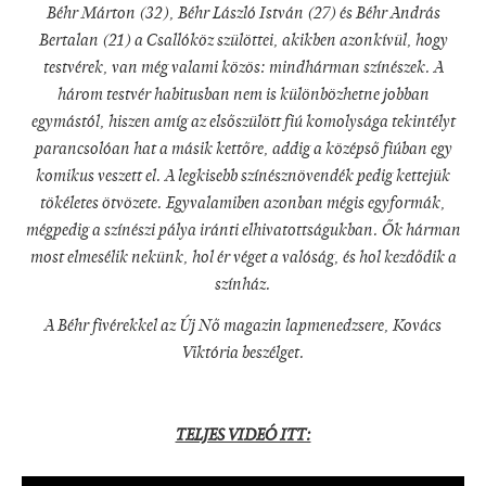
Béhr Márton (32), Béhr László István (27) és Béhr András
Bertalan (21) a Csallóköz szülöttei, akikben azonkívül, hogy
testvérek, van még valami közös: mindhárman színészek. A
három testvér habitusban nem is különbözhetne jobban
egymástól, hiszen amíg az elsőszülött fiú komolysága tekintélyt
parancsolóan hat a másik kettőre, addig a középső fiúban egy
komikus veszett el. A legkisebb színésznövendék pedig kettejük
tökéletes ötvözete. Egyvalamiben azonban mégis egyformák,
mégpedig a színészi pálya iránti elhivatottságukban. Ők hárman
most elmesélik nekünk, hol ér véget a valóság, és hol kezdődik a
színház.
A Béhr fivérekkel az Új Nő magazin lapmenedzsere, Kovács
Viktória beszélget.
TELJES VIDEÓ ITT: