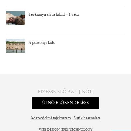
Terézanyu sírva fakad – 1. rész
A pozsonyi Lido
FIZESSE ELŐ AZ ÚJ NŐT!
ÚJ NŐ ELŐRENDELÉSE
|
Adatvédelmi tájékoztató
Sütik használata
WEB DESIGN
:
EPIX TECHNOLOGY