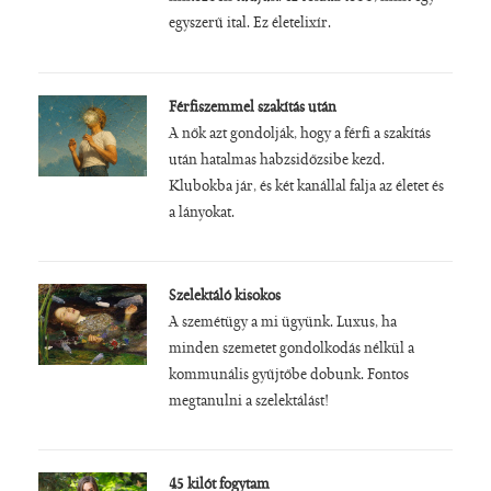
egyszerű ital. Ez életelixír.
Férfiszemmel szakítás után
A nők azt gondolják, hogy a férfi a szakítás
után hatalmas habzsidőzsibe kezd.
Klubokba jár, és két kanállal falja az életet és
a lányokat.
Szelektáló kisokos
A szemétügy a mi ügyünk. Luxus, ha
minden szemetet gondolkodás nélkül a
kommunális gyűjtőbe dobunk. Fontos
megtanulni a szelektálást!
45 kilót fogytam