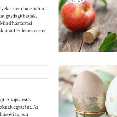
elyeket nem használunk
at gazdagíthatják,
 Mind háztartási
ik miatt érdemes ecetet
t. A tojásfestés
yoknak egyaránt. Az
úsvéti tojás a