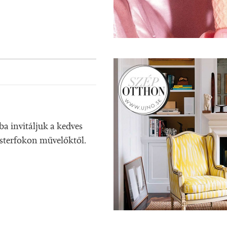
ba invitáljuk a kedves
esterfokon művelőktől.