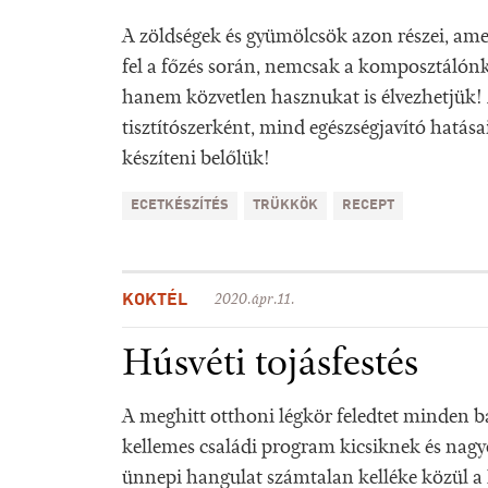
A zöldségek és gyümölcsök azon részei, am
fel a főzés során, nemcsak a komposztálónk
hanem közvetlen hasznukat is élvezhetjük!
tisztítószerként, mind egészségjavító hatása
készíteni belőlük!
ECETKÉSZÍTÉS
TRÜKKÖK
RECEPT
KOKTÉL
2020.ápr.11.
Húsvéti tojásfestés
A meghitt otthoni légkör feledtet minden baj
kellemes családi program kicsiknek és nag
ünnepi hangulat számtalan kelléke közül a h