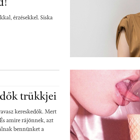
d!
kal, érzésekkel. Siska
edők trükkjei
 ravasz kereskedők. Mert
s amire rájönnek, azt
lálnak bennünket a