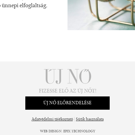
b ünnepi elfoglaltság.
FIZESSE ELŐ AZ ÚJ NŐT!
ÚJ NŐ ELŐRENDELÉSE
|
Adatvédelmi tájékoztató
Sütik használata
WEB DESIGN
:
EPIX TECHNOLOGY