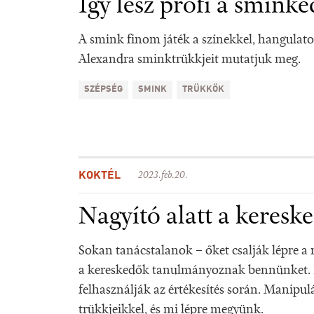
Így lesz profi a sminke
A smink finom játék a színekkel, hangulatok
Alexandra sminktrükkjeit mutatjuk meg.
SZÉPSÉG
SMINK
TRÜKKÖK
KOKTÉL
2023.feb.20.
Nagyító alatt a keresk
Sokan tanácstalanok – őket csalják lépre a
a kereskedők tanulmányoznak bennünket. É
felhasználják az értékesítés során. Manipu
trükkjeikkel, és mi lépre megyünk.