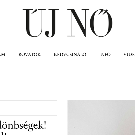
Jump to navigation
EM
ROVATOK
KEDVCSINÁLÓ
INFÓ
VID
lönbségek!