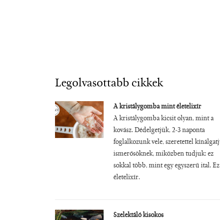
Legolvasottabb cikkek
A kristálygomba mint életelixír
A kristálygomba kicsit olyan, mint a
kovász. Dédelgetjük, 2-3 naponta
foglalkozunk vele, szeretettel kínálgat
ismerősöknek, miközben tudjuk: ez
sokkal több, mint egy egyszerű ital. Ez
életelixír.
Szelektáló kisokos