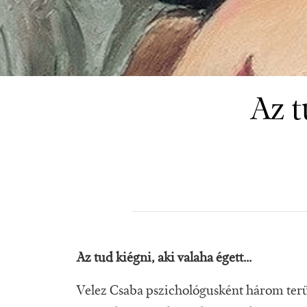
Az t
Az tud kiégni, aki valaha égett...
Velez Csaba pszichológusként három terül