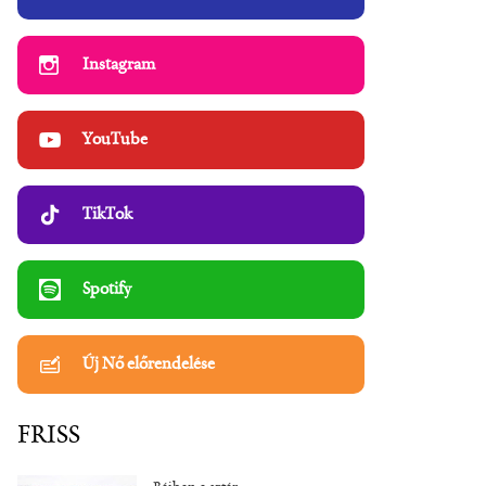
Instagram
YouTube
TikTok
Spotify
Új Nő előrendelése
FRISS