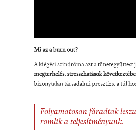
Mi az a burn out?
A kiégési szindróma azt a tünetegyüttest j
megterhelés, stresszhatások következtében
bizonytalan társadalmi presztízs, a túl ho
Folyamatosan fáradtak lesz
romlik a teljesítményünk.