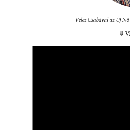
Velez Csabával az Új Nő 
⤋ V