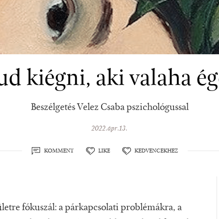
ud kiégni, aki valaha ége
Beszélgetés Velez Csaba pszichológussal
2022.ápr.13.
KOMMENT
LIKE
KEDVENCEKHEZ
etre fókuszál: a párkapcsolati problémákra, a