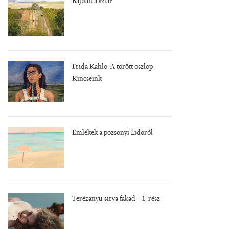
Bájban a sztár
Frida Kahlo: A törött oszlop
Kincseink
Emlékek a pozsonyi Lidóról
Terézanyu sírva fakad – 1. rész