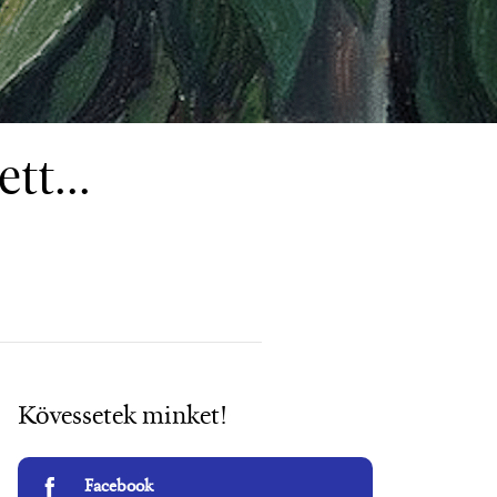
tt...
Kövessetek minket!
Facebook