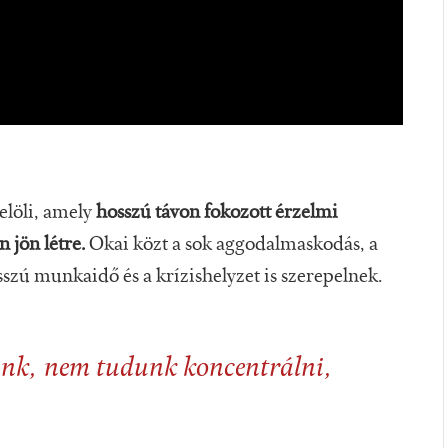
elöli, amely
hosszú távon fokozott érzelmi
 jön létre.
Okai közt a sok aggodalmaskodás, a
sszú munkaidő és a krízishelyzet is szerepelnek.
ünk, nem tudunk koncentrálni,