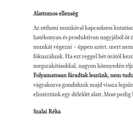
Alattomos ellenség
Az otthoni munkával kapcsolatos kutatás
hatékonyan és produktívan nagyjából öt 
munkát végezni – éppen azért, mert nem t
fókuszálunk. Ha ezt reggel hét órától ke
megszakításokkal, nagyon könnyedén eljut
Folyamatosan fáradtak leszünk, nem tudu
vágyakozva gondolunk majd vissza legsűrű
elintéztünk egy délelőtt alatt. Most ped
Szalai Réka