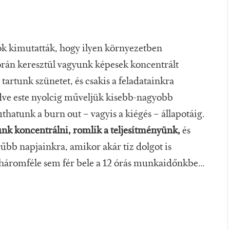
ok kimutatták, hogy ilyen környezetben
órán keresztül vagyunk képesek koncentrált
artunk szünetet, és csakis a feladatainkra
zdve este nyolcig műveljük kisebb-nagyobb
hatunk a burn out – vagyis a kiégés – állapotáig.
nk koncentrálni, romlik a teljesítményünk,
és
bb napjainkra, amikor akár tíz dolgot is
ig háromféle sem fér bele a 12 órás munkaidőnkbe…