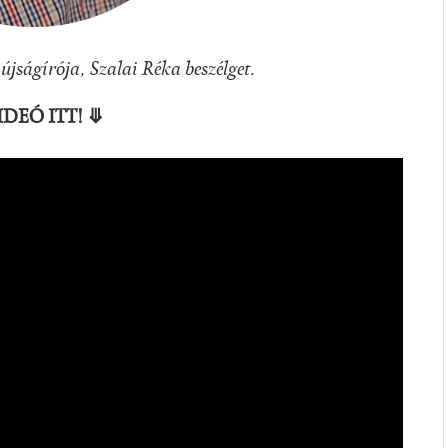
újságírója, Szalai Réka beszélget.
IDEÓ ITT! ⤋