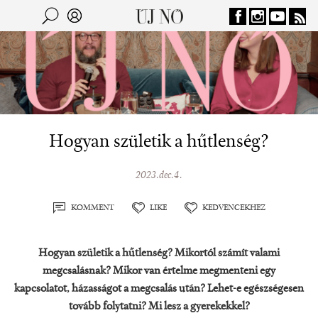
Jump to navigation
Keresés
Kereső
Hogyan születik a hűtlenség?
2023.dec.4.
KOMMENT
LIKE
KEDVENCEKHEZ
Hogyan születik a hűtlenség? Mikortól számít valami
megcsalásnak? Mikor van értelme megmenteni egy
kapcsolatot, házasságot a megcsalás után? Lehet-e egészségesen
tovább folytatni? Mi lesz a gyerekekkel?