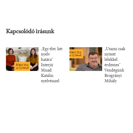
Kapcsolódó írásunk
„Egy élet, két
„Utazni csak
nyelv
nyitott
határa”
lélekkel
Interjú
érdemes”
Misad
Vendégünk
Katalin
Brogyányi
nyelvésszel
Mihály