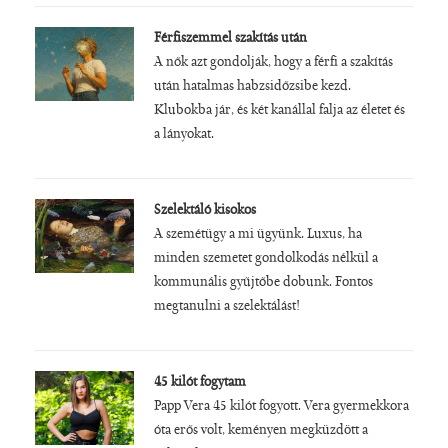
Férfiszemmel szakítás után
A nők azt gondolják, hogy a férfi a szakítás
után hatalmas habzsidőzsibe kezd.
Klubokba jár, és két kanállal falja az életet és
a lányokat.
Szelektáló kisokos
A szemétügy a mi ügyünk. Luxus, ha
minden szemetet gondolkodás nélkül a
kommunális gyűjtőbe dobunk. Fontos
megtanulni a szelektálást!
45 kilót fogytam
Papp Vera 45 kilót fogyott. Vera gyermekkora
óta erős volt, keményen megküzdött a