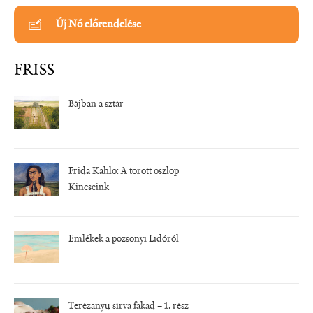
Új Nő előrendelése
FRISS
Bájban a sztár
Frida Kahlo: A törött oszlop
Kincseink
Emlékek a pozsonyi Lidóról
Terézanyu sírva fakad – 1. rész