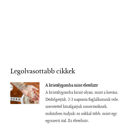
Legolvasottabb cikkek
A kristálygomba mint életelixír
A kristálygomba kicsit olyan, mint a kovász.
Dédelgetjük, 2-3 naponta foglalkozunk vele,
szeretettel kínálgatjuk ismerősöknek,
miközben tudjuk: ez sokkal több, mint egy
egyszerű ital. Ez életelixír.