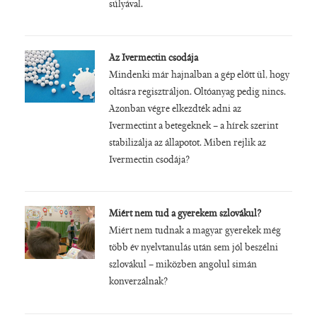
súlyával.
Az Ivermectin csodája
Mindenki már hajnalban a gép előtt ül, hogy
oltásra regisztráljon. Oltóanyag pedig nincs.
Azonban végre elkezdték adni az
Ivermectint a betegeknek – a hírek szerint
stabilizálja az állapotot. Miben rejlik az
Ivermectin csodája?
Miért nem tud a gyerekem szlovákul?
Miért nem tudnak a magyar gyerekek még
több év nyelvtanulás után sem jól beszélni
szlovákul – miközben angolul simán
konverzálnak?