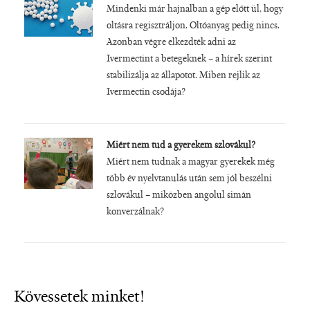
Mindenki már hajnalban a gép előtt ül, hogy
oltásra regisztráljon. Oltóanyag pedig nincs.
Azonban végre elkezdték adni az
Ivermectint a betegeknek – a hírek szerint
stabilizálja az állapotot. Miben rejlik az
Ivermectin csodája?
Miért nem tud a gyerekem szlovákul?
Miért nem tudnak a magyar gyerekek még
több év nyelvtanulás után sem jól beszélni
szlovákul – miközben angolul simán
konverzálnak?
Kövessetek minket!