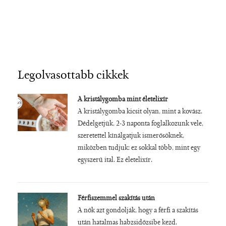
Legolvasottabb cikkek
A kristálygomba mint életelixír
A kristálygomba kicsit olyan, mint a kovász.
Dédelgetjük, 2-3 naponta foglalkozunk vele,
szeretettel kínálgatjuk ismerősöknek,
miközben tudjuk: ez sokkal több, mint egy
egyszerű ital. Ez életelixír.
Férfiszemmel szakítás után
A nők azt gondolják, hogy a férfi a szakítás
után hatalmas habzsidőzsibe kezd.