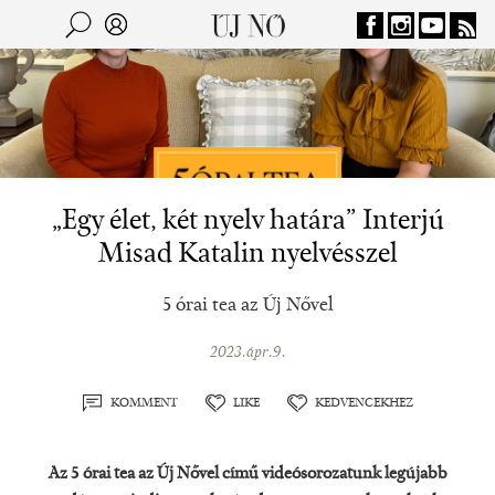
Jump to navigation
Keresés
Kereső
„Egy élet, két nyelv határa” Interjú
Misad Katalin nyelvésszel
5 órai tea az Új Nővel
2023.ápr.9.
KOMMENT
LIKE
KEDVENCEKHEZ
Az 5 órai tea az Új Nővel című videósorozatunk legújabb