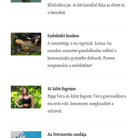
Klubokba jár, és két kanállal falja az életet és
a lányokat.
Szelektáló kisokos
A szemétügy a mi ügyünk. Luxus, ha
minden szemetet gondolkodás nélkül a
kommunális gyűjtőbe dobunk. Fontos
megtanulni a szelektálást!
45 kilót fogytam
Papp Vera 45 kilót fogyott. Vera gyermekkora
óta erős volt, keményen megküzdött a
súlyával.
Az Ivermectin csodája