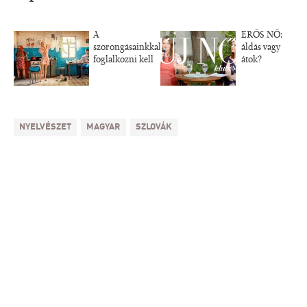
A
ERŐS NŐ:
szorongásainkkal
áldás vagy
foglalkozni kell
átok?
NYELVÉSZET
MAGYAR
SZLOVÁK