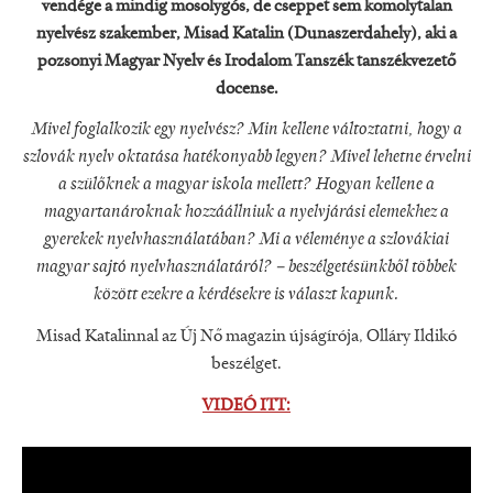
vendége a mindig mosolygós, de cseppet sem komolytalan
nyelvész szakember, Misad Katalin (Dunaszerdahely), aki a
pozsonyi Magyar Nyelv és Irodalom Tanszék tanszékvezető
docense.
Mivel foglalkozik egy nyelvész? Min kellene változtatni, hogy a
szlovák nyelv oktatása hatékonyabb legyen? Mivel lehetne érvelni
a szülőknek a magyar iskola mellett? Hogyan kellene a
magyartanároknak hozzáállniuk a nyelvjárási elemekhez a
gyerekek nyelvhasználatában? Mi a véleménye a szlovákiai
magyar sajtó nyelvhasználatáról? – beszélgetésünkből többek
között ezekre a kérdésekre is választ kapunk.
Misad Katalinnal az Új Nő magazin újságírója, Olláry Ildikó
beszélget.
VIDEÓ ITT: