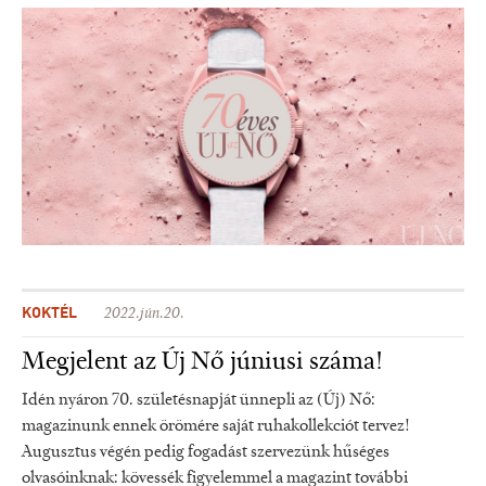
KOKTÉL
2022.jún.20.
Megjelent az Új Nő júniusi száma!
Idén nyáron 70. születésnapját ünnepli az (Új) Nő:
magazinunk ennek örömére saját ruhakollekciót tervez!
Augusztus végén pedig fogadást szervezünk hűséges
olvasóinknak: kövessék figyelemmel a magazint további