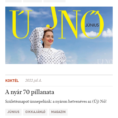
KOKTÉL
2022.júl.4.
A nyár 70 pillanata
Születésnapot ünnepelünk: a nyáron hetvenéves az (Új) Nő!
JÚNIUS
CIKKAJÁNLÓ
MAGAZIN