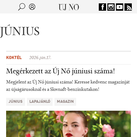
Jump to navigation
Keresés
Kereső
JÚNIUS
KOKTÉL
2026.jún.17.
Megérkezett az Új Nő júniusi száma!
Megjelent az Új Nő júniusi száma! Keresse kedvenc magazinját
az újságárusoknál és a Slovnaft-benzinkutakon!
JÚNIUS
LAPAJÁNLÓ
MAGAZIN