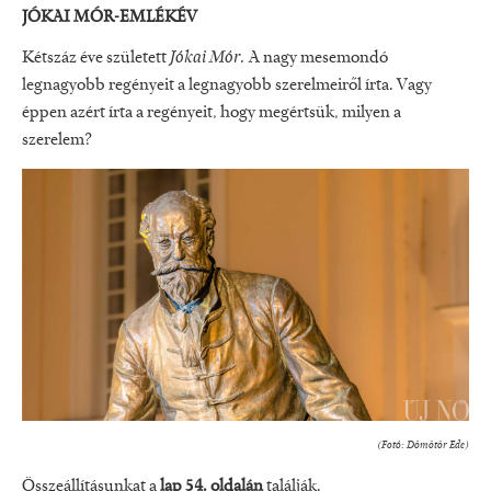
JÓKAI MÓR-EMLÉKÉV
Kétszáz éve született
Jókai Mór.
A nagy mesemondó
legnagyobb regényeit a legnagyobb szerelmeiről írta. Vagy
éppen azért írta a regényeit, hogy megértsük, milyen a
szerelem?
(Fotó: Dömötör Ede)
Összeállításunkat a
lap 54. oldalán
találják.