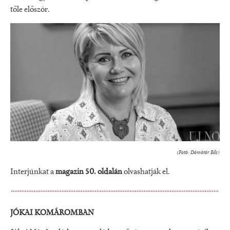
tőle először.
(Fotó: Dömötör Ede)
Interjúnkat a
magazin 50. oldalán
olvashatják el.
JÓKAI KOMÁROMBAN