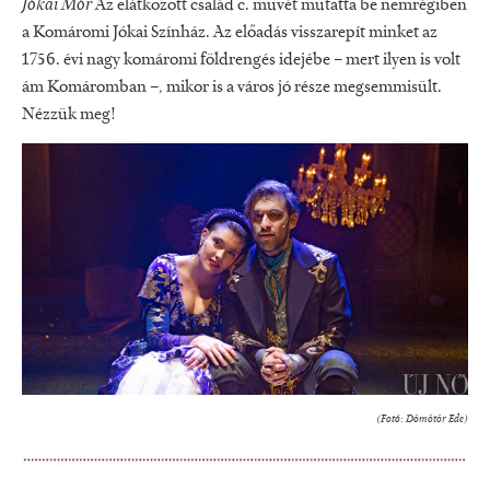
Jókai Mór
Az elátkozott család c. művét mutatta be nemrégiben
a Komáromi Jókai Színház. Az előadás visszarepít minket az
1756. évi nagy komáromi földrengés idejébe – mert ilyen is volt
ám Komáromban –, mikor is a város jó része megsemmisült.
Nézzük meg!
(Fotó: Dömötör Ede)