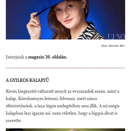
(Fotó: Dömötör Ede)
Interjúnk a
magazin 26. oldalán.
A GYILKOS KALAPTŰ
Kevés kiegészítő változott annyit az évszázadok során, mint a
kalap. Körülményes letenni, felvenni, mert nincs
öltöztetőnőnk, a laza-lógós melegítőhöz sem illik. A nő mégis
kalapban lesz igazán nő, nem véletlen, hogy a hippis divat is
szerette.