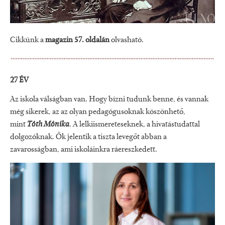
Cikkünk a
magazin 57. oldalán
olvasható.
27 ÉV
Az iskola válságban van. Hogy bízni tudunk benne, és vannak
még sikerek, az az olyan pedagógusoknak köszönhető,
mint
Tóth Mónika
. A lelkiismereteseknek, a hivatástudattal
dolgozóknak. Ők jelentik a tiszta levegőt abban a
zavarosságban, ami iskoláinkra ráereszkedett.