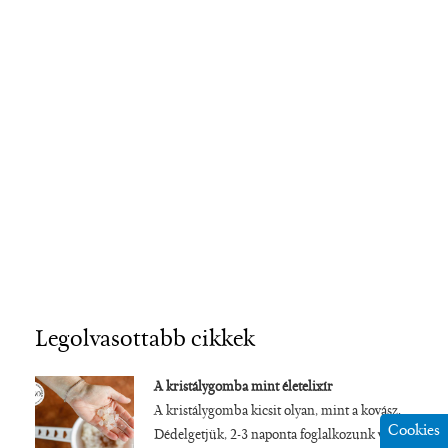
Legolvasottabb cikkek
A kristálygomba mint életelixír
A kristálygomba kicsit olyan, mint a kovász.
Cookies
Dédelgetjük, 2-3 naponta foglalkozunk vele,