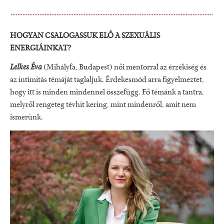
HOGYAN CSALOGASSUK ELŐ A SZEXUÁLIS
ENERGIÁINKAT?
Lelkes Éva
(Mihályfa, Budapest) női mentorral az érzékiség és
az intimitás témáját taglaljuk. Érdekesmód arra figyelmeztet,
hogy itt is minden mindennel összefügg. Fő témánk a tantra,
melyről rengeteg tévhit kering, mint mindenről, amit nem
ismerünk.