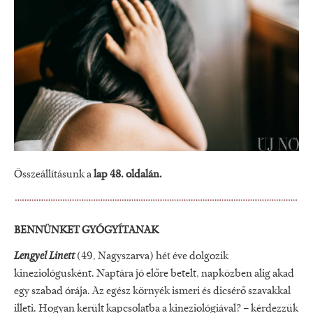
Összeállításunk a
lap 48. oldalán.
BENNÜNKET GYÓGYÍTANAK
Lengyel Linett
(49, Nagyszarva) hét éve dolgozik
kineziológusként. Naptára jó előre betelt, napközben alig akad
egy szabad órája. Az egész környék ismeri és dicsérő szavakkal
illeti. Hogyan került kapcsolatba a kineziológiával? – kérdezzük