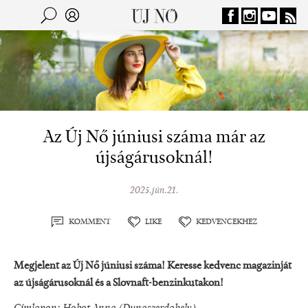
Jump to navigation
Keresés
Kereső
Az Új Nő júniusi száma már az
újságárusoknál!
2025.jún.21.
KOMMENT
LIKE
KEDVENCEKHEZ
Megjelent az Új Nő
júniusi
száma! Keresse kedvenc magazinját
az újságárusoknál és a
Slovnaft-benzinkutakon!