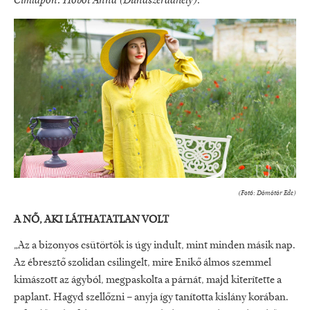
Címlapon:
Hobot Anna
(Dunaszerdahely).
(Fotó: Dömötör Ede)
A NŐ, AKI LÁTHATATLAN VOLT
„Az a bizonyos csütörtök is úgy indult, mint minden másik nap.
Az ébresztő szolidan csilingelt, mire Enikő álmos szemmel
kimászott az ágyból, megpaskolta a párnát, majd kiterítette a
paplant. Hagyd szellőzni – anyja így tanította kislány korában.