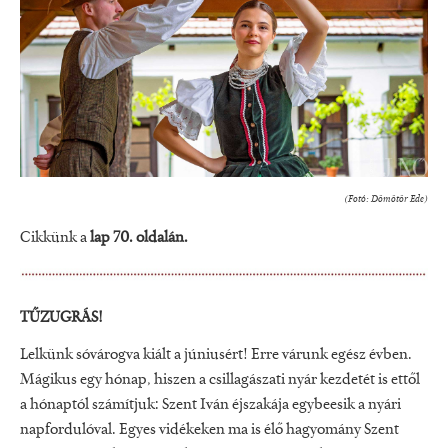
(Fotó: Dömötör Ede)
Cikkünk a
lap 70. oldalán.
TŰZUGRÁS!
Lelkünk sóvárogva kiált a júniusért! Erre várunk egész évben.
Mágikus egy hónap, hiszen a csillagászati nyár kezdetét is ettől
a hónaptól számítjuk: Szent Iván éjszakája egybeesik a nyári
napfordulóval. Egyes vidékeken ma is élő hagyomány Szent