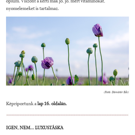
ópium. Viszont a kerti mák jó, jó, mert vitaminokat,
nyomelemeket is tartalmaz.
(Fotó: Dömötör Ede)
Képriportunk a
lap 16. oldalán.
IGEN, NEM... LUXUSTÁSKA