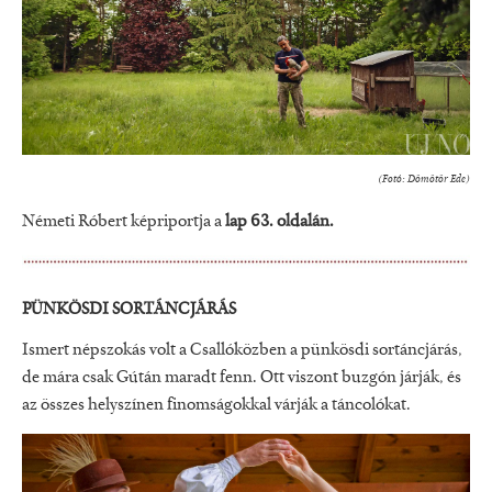
(Fotó: Dömötör Ede)
Németi Róbert képriportja a
lap 63. oldalán.
PÜNKÖSDI SORTÁNCJÁRÁS
Ismert népszokás volt a Csallóközben a pünkösdi sortáncjárás,
de mára csak Gútán maradt fenn. Ott viszont buzgón járják, és
az összes helyszínen finomságokkal várják a táncolókat.