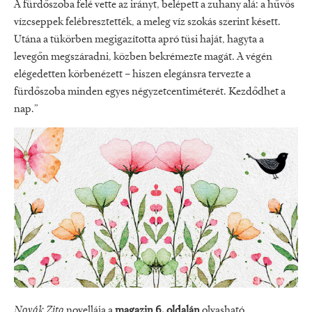
A fürdőszoba felé vette az irányt, belépett a zuhany alá: a hűvös
vízcseppek felébresztették, a meleg víz szokás szerint késett.
Utána a tükörben megigazította apró tüsi haját, hagyta a
levegőn megszáradni, közben bekrémezte magát. A végén
elégedetten körbenézett – hiszen elegánsra tervezte a
fürdőszoba minden egyes négyzetcentiméterét. Kezdődhet a
nap.”
Novák Zita
novellája a
magazin 6. oldalán
olvasható.