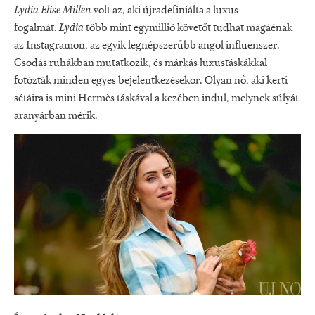
Lydia Elise Millen
volt az, aki újradefiniálta a luxus
fogalmát.
Lydia
több mint egymillió követőt tudhat magáénak
az Instagramon, az egyik legnépszerűbb angol influenszer.
Csodás ruhákban mutatkozik, és márkás luxustáskákkal
fotózták minden egyes bejelentkezésekor. Olyan nő, aki kerti
sétáira is mini Hermès táskával a kezében indul, melynek súlyát
aranyárban mérik.