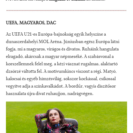
UEFA, MAGYAROS, DAC
Az UEFA U21-es Európa-bajnokság egyik helyszíne a
dunaszerdahelyi MOL Aréna. Júniusban egész Európa látni
fogja, mi a magyaros, virágos és divatos. Ruháink hangulata
elragadó, akárcsak a magyar népmeséké. A szabásvonal a
korszellemnek felel meg, a kézi vásznat rugalmas, alaktartó
dzsörzé váltotta fel. A motívumkincs viszont a régi. Matyó,
kalocsai és egyéb hímzésvilág, sokszor kockással, csíkossal
vegyítve adja a színkavalkádot. A bordűr, vagyis díszítősor
használata újra divat ruhaujjon, nadrágvégen.