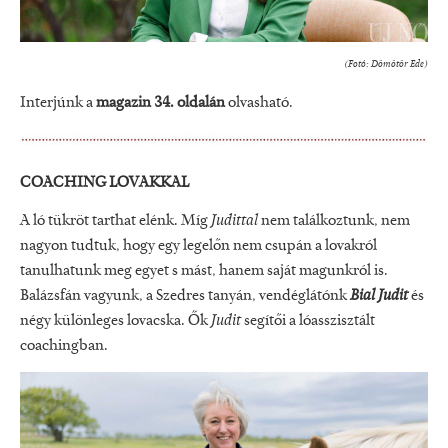
(Fotó: Dömötör Ede)
Interjúnk a
magazin 34. oldalán
olvasható.
COACHING LOVAKKAL
A ló tükröt tarthat elénk. Míg
Judittal
nem találkoztunk, nem
nagyon tudtuk, hogy egy legelőn nem csupán a lovakról
tanulhatunk meg egyet s mást, hanem saját magunkról is.
Balázsfán vagyunk, a Szedres tanyán, vendéglátónk
Bial Judit
és
négy különleges lovacska. Ők
Judit
segítői a lóasszisztált
coachingban.