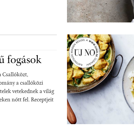
yű fogások
a Csallóközt,
omány a csallóközi
telek vetekednek a világ
ken nőtt fel. Receptjeit