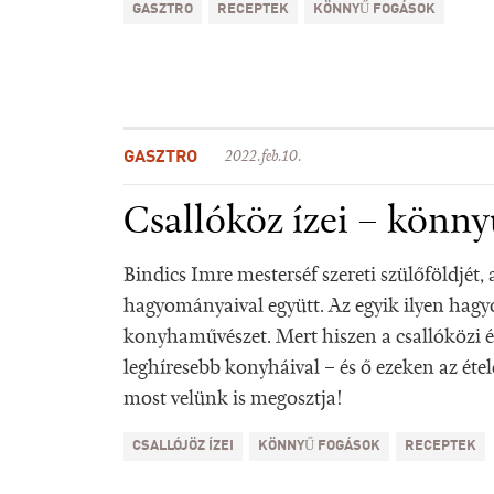
GASZTRO
RECEPTEK
KÖNNYŰ FOGÁSOK
GASZTRO
2022.feb.10.
Csallóköz ízei – könn
Bindics Imre mesterséf szereti szülőföldjét, 
hagyományaival együtt. Az egyik ilyen hagy
konyhaművészet. Mert hiszen a csallóközi é
leghíresebb konyháival – és ő ezeken az étele
most velünk is megosztja!
CSALLÓJÖZ ÍZEI
KÖNNYŰ FOGÁSOK
RECEPTEK