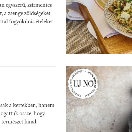
an egyszerű, zsírmentes
t, a zsenge zöldségeket,
ttal fogyókúrás ételeket
csak a kertekben, hanem
logattuk össze, hogy
 természet kínál.