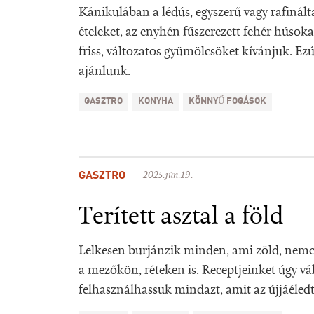
Kánikulában a lédús, egyszerű vagy rafinált
ételeket, az enyhén fűszerezett fehér húsoka
friss, változatos gyümölcsöket kívánjuk. Ezú
ajánlunk.
GASZTRO
KONYHA
KÖNNYŰ FOGÁSOK
GASZTRO
2025.jún.19.
Terített asztal a föld
Lelkesen burjánzik minden, ami zöld, nem
a mezőkön, réteken is. Receptjeinket úgy vá
felhasználhassuk mindazt, amit az újjáéledt