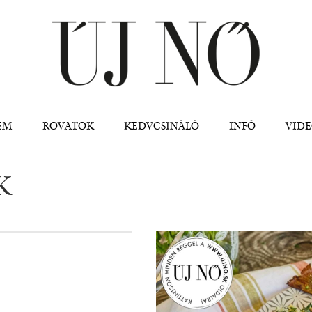
Jump to navigation
EM
ROVATOK
KEDVCSINÁLÓ
INFÓ
VID
K