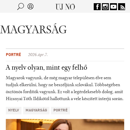
Jump to navigation
Keresés
Kereső
MAGYARSÁG
PORTRÉ
2026.ápr.7.
A nyelv olyan, mint egy felhő
Magyarok vagyunk, de még magyar településen élve sem
tudjuk elkerülni, hogy ne beszéljünk szlovákul. Többségében
ösztönös fordítók vagyunk. Ez volt a legérdekesebb dolog, amit
Hizsnyai Tóth Ildikótól hallottunk a vele készített interjú során.
NYELV
MAGYARSÁG
PORTRÉ