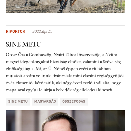
RIPORTOK
2022.ápr.1.
SINE METU
Orosz Örs a Gombaszögi Nyári Tábor főszervezője, a Nyitra
megyei idegenforgalmi bizottság elnöke, valamint a Szövetség
elnökségi tagja. Mi, az Új Nőnél éppen ezért a ritkábban
mutatott arcára voltunk kíváncsiak: mint elszánt régiséggyűjtőt
és értékmentőt kérdeztük, aki négy évvel ezelőtt vállalta, hogy
csapatával együtt feltárja a Felvidék rég elfeledett kincseit.
SINE METU
MAGYARSÁG
ÖSSZEFOGÁS