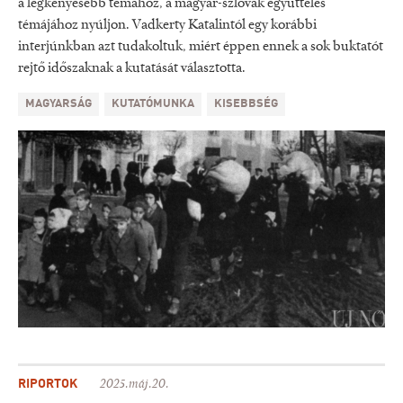
a legkényesebb témához, a magyar-szlovák együttélés
témájához nyúljon. Vadkerty Katalintól egy korábbi
interjúnkban azt tudakoltuk, miért éppen ennek a sok buktatót
rejtő időszaknak a kutatását választotta.
MAGYARSÁG
KUTATÓMUNKA
KISEBBSÉG
RIPORTOK
2025.máj.20.