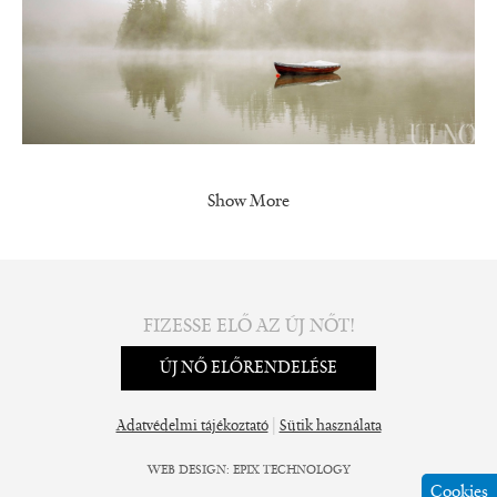
Show More
FIZESSE ELŐ AZ ÚJ NŐT!
ÚJ NŐ ELŐRENDELÉSE
|
Adatvédelmi tájékoztató
Sütik használata
WEB DESIGN
:
EPIX TECHNOLOGY
Cookies