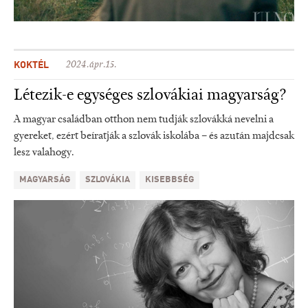
KOKTÉL
2024.ápr.15.
Létezik-e egységes szlovákiai magyarság?
A magyar családban otthon nem tudják szlovákká nevelni a
gyereket, ezért beíratják a szlovák iskolába – és azután majdcsak
lesz valahogy.
MAGYARSÁG
SZLOVÁKIA
KISEBBSÉG