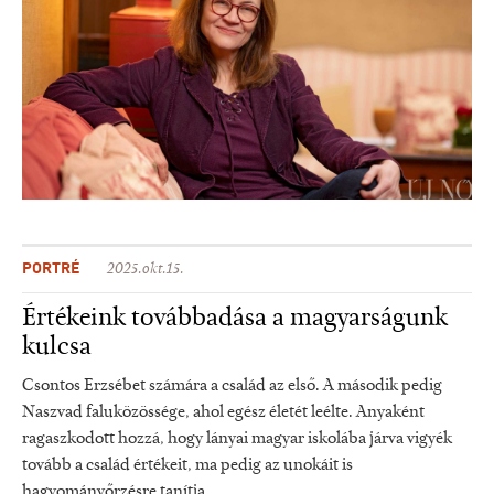
PORTRÉ
2025.okt.15.
Értékeink továbbadása a magyarságunk
kulcsa
Csontos Erzsébet számára a család az első. A második pedig
Naszvad faluközössége, ahol egész életét leélte. Anyaként
ragaszkodott hozzá, hogy lányai magyar iskolába járva vigyék
tovább a család értékeit, ma pedig az unokáit is
hagyományőrzésre tanítja.