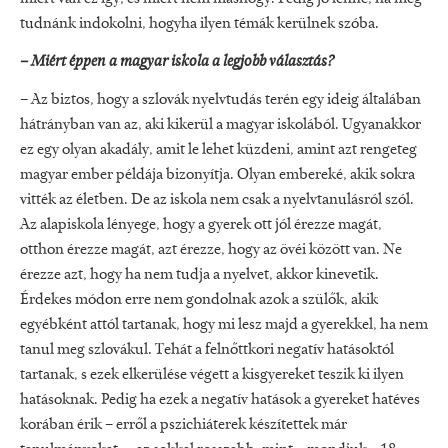
tudnánk indokolni, hogyha ilyen témák kerülnek szóba.
– Miért éppen a magyar iskola a legjobb választás?
– Az biztos, hogy a szlovák nyelvtudás terén egy ideig általában
hátrányban van az, aki kikerül a magyar iskolából. Ugyanakkor
ez egy olyan akadály, amit le lehet küzdeni, amint azt rengeteg
magyar ember példája bizonyítja. Olyan embereké, akik sokra
vitték az életben. De az iskola nem csak a nyelvtanulásról szól.
Az alapiskola lényege, hogy a gyerek ott jól érezze magát,
otthon érezze magát, azt érezze, hogy az övéi között van. Ne
érezze azt, hogy ha nem tudja a nyelvet, akkor kinevetik.
Érdekes módon erre nem gondolnak azok a szülők, akik
egyébként attól tartanak, hogy mi lesz majd a gyerekkel, ha nem
tanul meg szlovákul. Tehát a felnőttkori negatív hatásoktól
tartanak, s ezek elkerülése végett a kisgyereket teszik ki ilyen
hatásoknak. Pedig ha ezek a negatív hatások a gyereket hatéves
korában érik – erről a pszichiáterek készítettek már