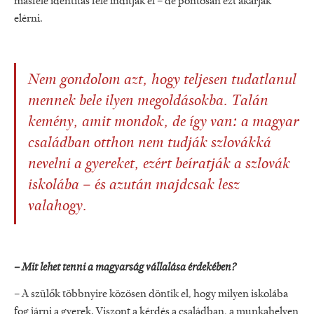
másféle identitás felé indítják el – de pontosan ezt akarják
elérni.
Nem gondolom azt, hogy teljesen tudatlanul
mennek bele ilyen megoldásokba. Talán
kemény, amit mondok, de így van: a magyar
családban otthon nem tudják szlovákká
nevelni a gyereket, ezért beíratják a szlovák
iskolába – és azután majdcsak lesz
valahogy.
– Mit lehet tenni a magyarság vállalása érdekében?
– A szülők többnyire közösen döntik el, hogy milyen iskolába
fog járni a gyerek. Viszont a kérdés a családban, a munkahelyen