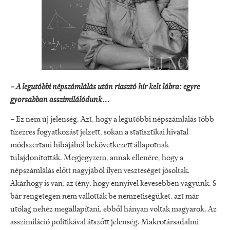
– A legutóbbi népszámlálás után riasztó hír kelt lábra: egyre
gyorsabban asszimilálódunk...
– Ez nem új jelenség. Azt, hogy a legutóbbi népszámlálás több
tízezres fogyatkozást jelzett, sokan a statisztikai hivatal
módszertani hibájából bekövetkezett állapotnak
tulajdonították. Megjegyzem, annak ellenére, hogy a
népszámlálás előtt nagyjából ilyen veszteséget jósoltak.
Akárhogy is van, az tény, hogy ennyivel kevesebben vagyunk. S
bár rengetegen nem vallották be nemzetiségüket, azt már
utólag nehéz megállapítani, ebből hányan voltak magyarok. Az
asszimiláció politikával átszőtt jelenség. Makrotársadalmi