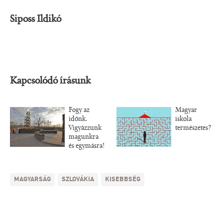
Siposs Ildikó
Kapcsolódó írásunk
Fogy az
Magyar
időnk.
iskola
Vigyázzunk
természetes?
magunkra
és egymásra!
MAGYARSÁG
SZLOVÁKIA
KISEBBSÉG