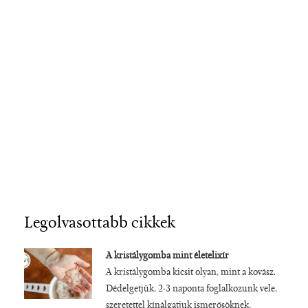
Legolvasottabb cikkek
A kristálygomba mint életelixír
A kristálygomba kicsit olyan, mint a kovász.
Dédelgetjük, 2-3 naponta foglalkozunk vele,
szeretettel kínálgatjuk ismerősöknek,