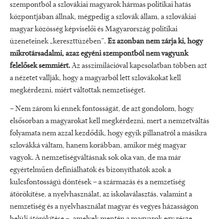
szempontból a szlovákiai magyarok hármas politikai hatás
központjában állnak, mégpedig a szlovák állam, a szlovákiai
magyar közösség képviselői és Magyarország politikai
üzeneteinek „kereszttüzében”.
Ez azonban nem zárja ki, hogy
mikrotársadalmi, azaz egyéni szempontból nem vagyunk
felelősek semmiért.
Az asszimilációval kapcsolatban többen azt
a nézetet vallják, hogy a magyarból lett szlovákokat kell
megkérdezni, miért váltottak nemzetiséget.
– Nem zárom ki ennek fontosságát, de azt gondolom, hogy
elsősorban a magyarokat kell megkérdezni, mert a nemzetváltás
folyamata nem azzal kezdődik, hogy egyik pillanatról a másikra
szlovákká váltam, hanem korábban, amikor még magyar
vagyok. A nemzetiségváltásnak sok oka van, de ma már
egyértelműen definiálhatók és bizonyíthatók azok a
kulcsfontosságú döntések – a származás és a nemzetiség
átörökítése, a nyelvhasználat, az iskolaválasztás, valamint a
nemzetiség és a nyelvhasználat magyar és vegyes házasságon
belüli átörökítése –, amelyek mentén a magyarok egy része