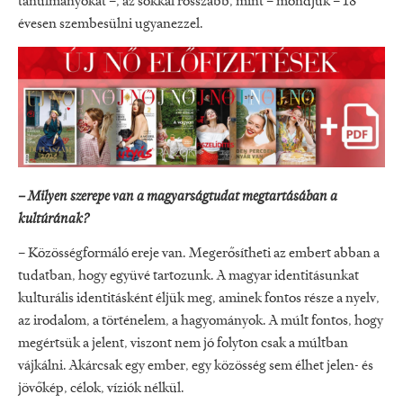
tanulmányokat –, az sokkal rosszabb, mint – mondjuk – 18
évesen szembesülni ugyanezzel.
– Milyen szerepe van a magyarságtudat megtartásában a
kultúrának?
– Közösségformáló ereje van. Megerősítheti az embert abban a
tudatban, hogy együvé tartozunk. A magyar identitásunkat
kulturális identitásként éljük meg, aminek fontos része a nyelv,
az irodalom, a történelem, a hagyományok. A múlt fontos, hogy
megértsük a jelent, viszont nem jó folyton csak a múltban
vájkálni. Akárcsak egy ember, egy közösség sem élhet jelen- és
jövőkép, célok, víziók nélkül.