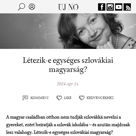
Jump to navigation
Keresés
Kereső
Létezik-e egységes szlovákiai
magyarság?
2024.ápr.15.
KOMMENT
LIKE
KEDVENCEKHEZ
A magyar családban otthon nem tudják szlovákká nevelni a
gyereket, ezért beíratják a szlovák iskolába – és azután majdcsak
lesz valahogy.
Létezik-e egységes szlovákiai magyarság?