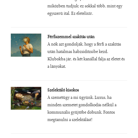
miközben tudjuk: ez sokkal több, mint egy
egyszerű ital. Ez életelixír.
Férfiszemmel szakítás után
A nők azt gondolják, hogy a férfi a szakítás
után hatalmas habzsidőzsibe kezd.
Klubokba jár, és két kanállal falja az életet és
a lányokat.
Szelektáló kisokos
A szemétügy a mi ügyünk. Luxus, ha
minden szemetet gondolkodás nélkül a
kommunális gyűjtőbe dobunk. Fontos
megtanulni a szelektálást!