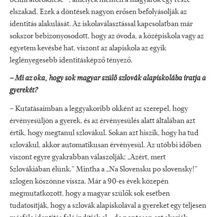
elszakad. Ezek a döntések nagyon erősen befolyásolják az
identitás alakulását. Az iskolaválasztással kapcsolatban már
sokszor bebizonyosodott, hogy az óvoda, a középiskola vagy az
egyetem kevésbé hat, viszont az alapiskola az egyik
leglényegesebb identitásképző tényező.
– Mi az oka, hogy sok magyar szülő szlovák alapiskolába íratja a
gyerekét?
– Kutatásaimban a leggyakoribb okként az szerepel, hogy
érvényesüljön a gyerek, és az érvényesülés alatt általában azt
értik, hogy megtanul szlovákul. Sokan azt hiszik, hogy ha tud
szlovákul, akkor automatikusan érvényesül. Az utóbbi időben
viszont egyre gyakrabban válaszolják: „Azért, mert
Szlovákiában élünk.” Mintha a „Na Slovensku po slovensky!”
szlogen köszönne vissza. Már a 90-es évek közepén
megmutatkozott, hogy a magyar szülők sok esetben
tudatosítják, hogy a szlovák alapiskolával a gyereket egy teljesen