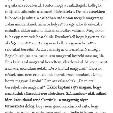
is gyakran szóba kerül. Fontos, hogy a családtagok, kollégák
tudjanak válaszolni a felmerülő kérdésekre. De más esetekben
is fontos a jó minta, a családban tudatosan megélt magyarság.
Talán mindenkinek ismerős helyzet: ha egy szlovák érkezik a
családba, akkor automatikusan szlovákra váltunk. Még akkor
is, ha épp nem vele beszélünk. Ilyenkor kell hogy legyen valaki,
aki figyelmeztet: ezért még nem kellene egymás között is
szlovákul beszélni! Aztán van még az öncenzúra. Nemrég a
RegioJettel utaztam, mellettem magyarul beszélő társaság ült.
Én a kalauzzal magyarul beszéltem, ők szlovákul. Mikor elment
a kalauz, mondtam nekik: „De ő ám tud magyarul.” Ők csak
néztek rám, nem értették, mit akarok ezzel mondani. „Lehet
hozzá magyarul szólni.” Erre azt válaszolták: „De miért
beszéljek vele magyarul?”
Ekkor kaptam rajta magam, hogy
nem tudok válaszolni erre a kérdésre. Számunkra – akik szilárd
identitástudattal rendelkezünk – a magyarság olyan
természetes dolog,
hogy nem gondolkodunk el rajta, hogy
miért van ez így, és miért nem máshogy. Pedig jó lenne, ha meg