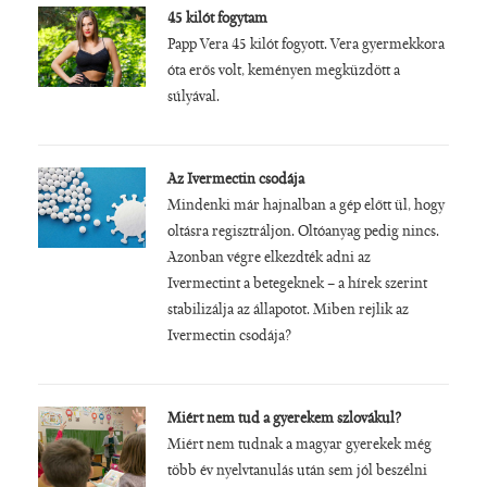
45 kilót fogytam
Papp Vera 45 kilót fogyott. Vera gyermekkora
óta erős volt, keményen megküzdött a
súlyával.
Az Ivermectin csodája
Mindenki már hajnalban a gép előtt ül, hogy
oltásra regisztráljon. Oltóanyag pedig nincs.
Azonban végre elkezdték adni az
Ivermectint a betegeknek – a hírek szerint
stabilizálja az állapotot. Miben rejlik az
Ivermectin csodája?
Miért nem tud a gyerekem szlovákul?
Miért nem tudnak a magyar gyerekek még
több év nyelvtanulás után sem jól beszélni