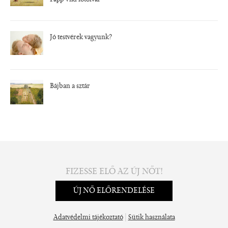
Papp Viki fotóival
Jó testvérek vagyunk?
Bájban a sztár
FIZESSE ELŐ AZ ÚJ NŐT!
ÚJ NŐ ELŐRENDELÉSE
|
Adatvédelmi tájékoztató
Sütik használata