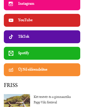
Instagram
YouTube
TikTok
Spotify
Új Nő előrendelése
FRISS
Két testvér és a gimnasztika
Papp Viki fotóival