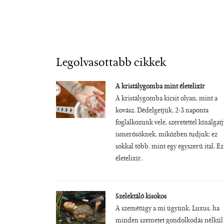
Legolvasottabb cikkek
A kristálygomba mint életelixír
A kristálygomba kicsit olyan, mint a
kovász. Dédelgetjük, 2-3 naponta
foglalkozunk vele, szeretettel kínálgat
ismerősöknek, miközben tudjuk: ez
sokkal több, mint egy egyszerű ital. Ez
életelixír.
Szelektáló kisokos
A szemétügy a mi ügyünk. Luxus, ha
minden szemetet gondolkodás nélkül