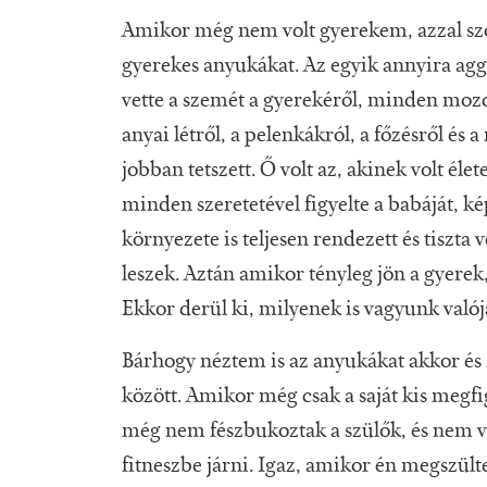
Amikor még nem volt gyerekem, azzal s
gyerekes anyukákat. Az egyik annyira ag
vette a szemét a gyerekéről, minden mozdu
anyai létről, a pelenkákról, a főzésről és
jobban tetszett. Ő volt az, akinek volt éle
minden szeretetével figyelte a babáját, ké
környezete is teljesen rendezett és tiszta 
leszek. Aztán amikor tényleg jön a gyerek
Ekkor derül ki, milyenek is vagyunk valój
Bárhogy néztem is az anyukákat akkor és 
között. Amikor még csak a saját kis megf
még nem fészbukoztak a szülők, és nem vo
fitneszbe járni. Igaz, amikor én megszül