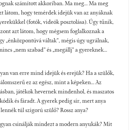
olognak számított akkoriban. Ma meg... Ma meg
 azt látom, hogy temérdek idejük van az anyáknak
yerekükkel (fotók, videók posztolása). Úgy tűnik,
szont azt látom, hogy mégsem foglalkoznak a
ogy „énközpontúvá váltak”, mégis úgy ugrálnak,
nincs „nem szabad” és „megállj” a gyereknek...
an van erre mind idejük és erejük? Ha a szülők,
álomszerű ez az egész, mint a képeken... Az
tásban, játékok hevernek mindenhol, és maszatos
ódik és fáradt. A gyerek pedig sír, mert anya
 lennék túl szigorú szülő? Rossz anya?
ogyan csinálják mindezt a modern anyukák? Mit