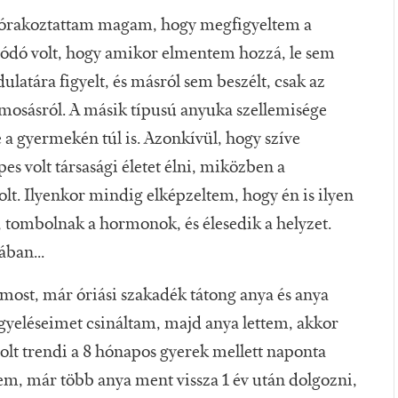
zórakoztattam magam, hogy megfigyeltem a
gódó volt, hogy amikor elmentem hozzá, le sem
latára figyelt, és másról sem beszélt, csak az
 a mosásról. A másik típusú anyuka szellemisége
te a gyermekén túl is. Azonkívül, hogy szíve
pes volt társasági életet élni, miközben a
volt. Ilyenkor mindig elképzeltem, hogy én is ilyen
, tombolnak a hormonok, és élesedik a helyzet.
ában...
most, már óriási szakadék tátong anya és anya
igyeléseimet csináltam, majd anya lettem, akkor
lt trendi a 8 hónapos gyerek mellett naponta
tem, már több anya ment vissza 1 év után dolgozni,