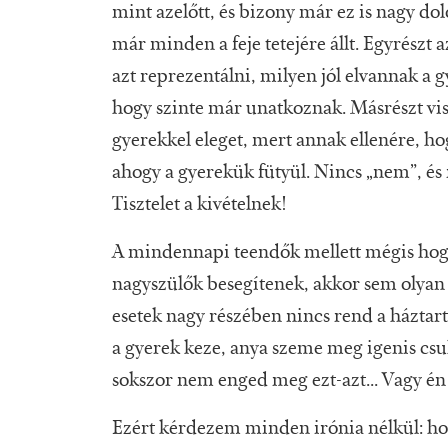
mint azelőtt, és bizony már ez is nagy d
már minden a feje tetejére állt. Egyrészt
azt reprezentálni, milyen jól elvannak a g
hogy szinte már unatkoznak. Másrészt vi
gyerekkel eleget, mert annak ellenére, h
ahogy a gyerekük fütyül. Nincs „nem”, és 
Tisztelet a kivételnek!
A mindennapi teendők mellett mégis hogy
nagyszülők besegítenek, akkor sem olyan 
esetek nagy részében nincs rend a háztar
a gyerek keze, anya szeme meg igenis csuk
sokszor nem enged meg ezt-azt... Vagy én
Ezért kérdezem minden irónia nélkül: h