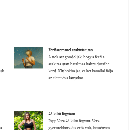
Férfiszemmel szakítás után
A nők azt gondolják, hogy a férfi a
szakítás után hatalmas habzsidőzsibe
juk
kezd. Klubokba jár, és két kanállal falja
az életet és a lányokat.
45 kilót fogytam
Papp Vera 45 kilót fogyott. Vera
 a
gyermekkora óta erős volt, keményen