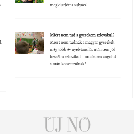
s
megküzdött a súlyával.
Miért nem tud a gyerekem szlovákul?
l,
Miért nem tudnak a magyar gyerekek
még több év nyelvtanulás után sem jól
beszélni szlovákul – miközben angolul
simán konverzálnak?