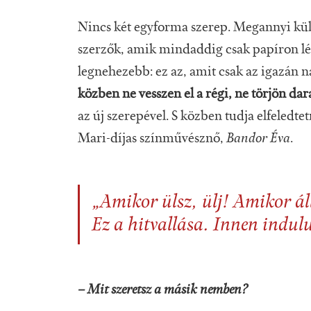
Nincs két egyforma szerep. Megannyi külö
szerzők, amik mindaddig csak papíron léte
legnehezebb: ez az, amit csak az igazán 
közben ne vesszen el a régi, ne törjön da
az új szerepével. S közben tudja elfeledtetn
Mari-díjas színművésznő,
Bandor Éva
.
„Amikor ülsz, ülj! Amikor áll
Ez a hitvallása. Innen indulu
– Mit szeretsz a másik nemben?