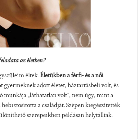
 feladata az életben?
yszüleim éltek.
Életükben a férfi- és a női
 gyermeknek adott életet, háztartásbeli volt, és
 munkája „láthatatlan volt”, nem úgy, mint a
bebiztosította a családját. Szépen kiegészítették
különíthető szerepeikben példásan helytálltak.