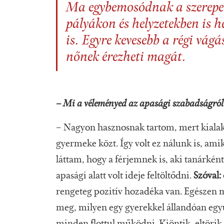
Ma egybemosódnak a szerepein
pályákon és helyzetekben is h
is. Egyre kevesebb a régi vágá
nőnek érezheti magát.
– Mi a véleményed az apasági szabadságró
– Nagyon hasznosnak tartom, mert kialak
gyermeke közt. Így volt ez nálunk is, amik
láttam, hogy a férjemnek is, aki tanárként
apasági alatt volt ideje feltöltődni.
Szóval: 
rengeteg pozitív hozadéka van. Egészen 
meg, milyen egy gyerekkel állandóan együ
minden flottul működni. Kiöntik, eltörik, 