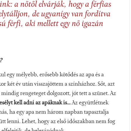
k: a nőtől elvárják, hogy a férfias
elytálljon, de ugyanígy van fordítva
sú férfi, aki mellett egy nő igazán
l?
ul egy mélyebb, erősebb kötődés az apa és a
or két év után visszajöttem a színházhoz. Sőt, azt
 mindig rengeteget dolgozott, jót tett a szünet. Az
esélyt kell adni az apáknak is...
Az együttlétnek
más, ha egy apa nem három napban tapasztalja
tt lenni. Lehet, hogy az első időszakban nem fog
elfelejtik, de belerázódnak.