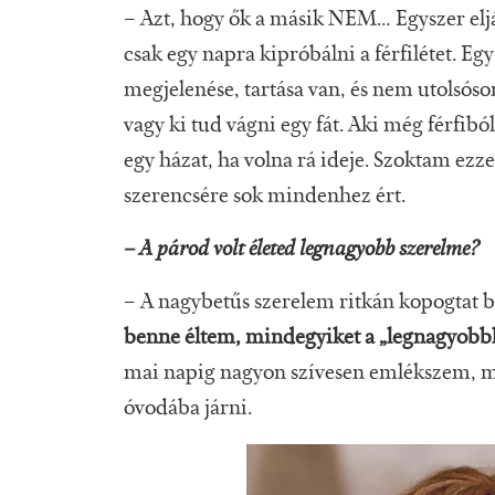
– Azt, hogy ők a másik NEM… Egyszer eljá
csak egy napra kipróbálni a férfilétet. Egy
megjelenése, tartása van, és nem utolsóso
vagy ki tud vágni egy fát. Aki még férfibó
egy házat, ha volna rá ideje. Szoktam ez
szerencsére sok mindenhez ért.
– A párod volt életed legnagyobb szerelme?
– A nagybetűs szerelem ritkán kopogtat 
benne éltem, mindegyiket a „legnagyobb
mai napig nagyon szívesen emlékszem, még 
óvodába járni.