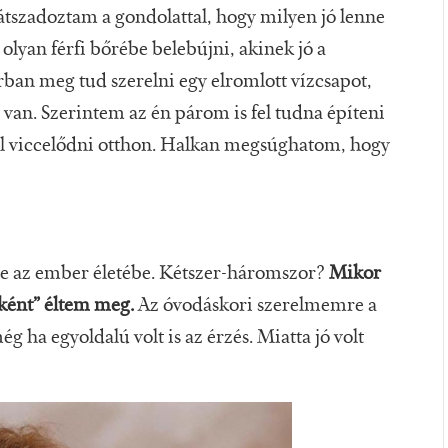
tszadoztam a gondolattal, hogy milyen jó lenne
 olyan férfi bőrébe belebújni, akinek jó a
rban meg tud szerelni egy elromlott vízcsapot,
l van. Szerintem az én párom is fel tudna építeni
zel viccelődni otthon. Halkan megsúghatom, hogy
be az ember életébe. Kétszer-háromszor?
Mikor
ként” éltem meg.
Az óvodáskori szerelmemre a
ha egyoldalú volt is az érzés. Miatta jó volt