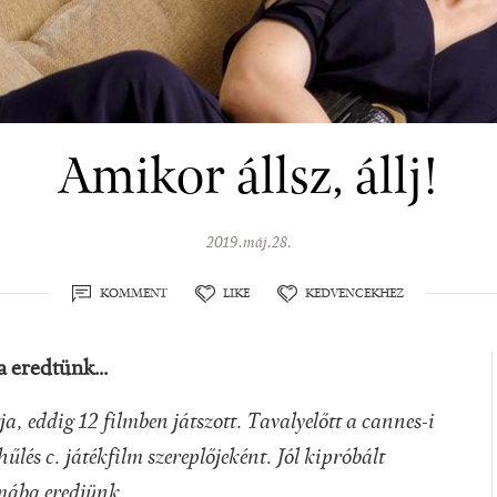
Amikor állsz, állj!
2019.máj.28.
KOMMENT
LIKE
KEDVENCEKHEZ
eredtünk...
 eddig 12 filmben játszott. Tavalyelőtt a cannes-i
hűlés c. játékfilm szereplőjeként. Jól kipróbált
omába eredjünk.