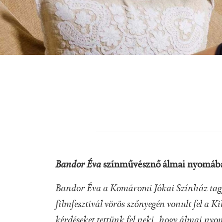
Bandor Éva
színművésznő álmai nyomába 
Bandor Éva a Komáromi Jókai Színház tagja,
filmfesztivál vörös szőnyegén vonult fel a Ki
kérdéseket tettünk fel neki, hogy álmai ny