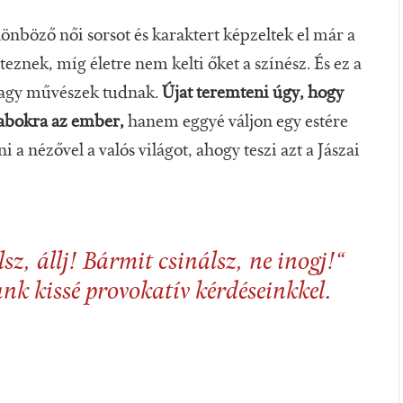
nböző női sorsot és karaktert képzeltek el már a
znek, míg életre nem kelti őket a színész. És ez a
nagy művészek tudnak.
Újat teremteni úgy, hogy
rabokra az ember,
hanem eggyé váljon egy estére
i a nézővel a valós világot, ahogy teszi azt a Jászai
sz, állj! Bármit csinálsz, ne inogj!“
nk kissé provokatív kérdéseinkkel.