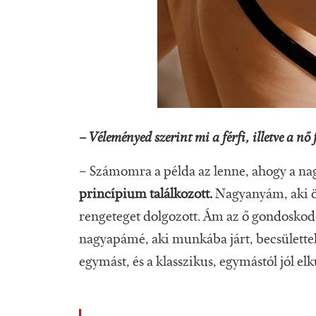
– Véleményed szerint mi a férfi, illetve a nő
– Számomra a példa az lenne, ahogy a nag
princípium találkozott.
Nagyanyám, aki öt
rengeteget dolgozott. Ám az ő gondoskodó
nagyapámé, aki munkába járt, becsülettel 
egymást, és a klasszikus, egymástól jól el