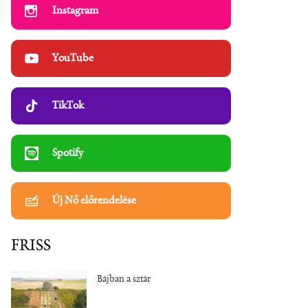
Instagram
YouTube
TikTok
Spotify
Új Nő előrendelése
FRISS
Bájban a sztár