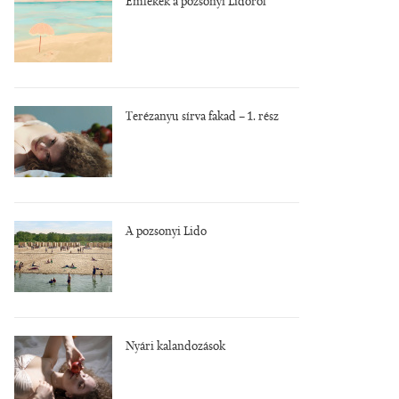
Emlékek a pozsonyi Lidóról
Terézanyu sírva fakad – 1. rész
A pozsonyi Lido
Nyári kalandozások