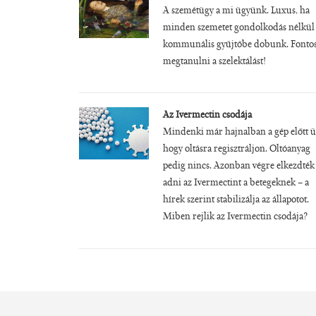
A szemétügy a mi ügyünk. Luxus, ha
minden szemetet gondolkodás nélkül
kommunális gyűjtőbe dobunk. Fonto
megtanulni a szelektálást!
Az Ivermectin csodája
Mindenki már hajnalban a gép előtt ü
hogy oltásra regisztráljon. Oltóanyag
pedig nincs. Azonban végre elkezdték
adni az Ivermectint a betegeknek – a
hírek szerint stabilizálja az állapotot.
Miben rejlik az Ivermectin csodája?