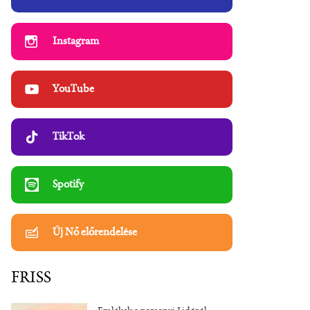
Instagram
YouTube
TikTok
Spotify
Új Nő előrendelése
FRISS