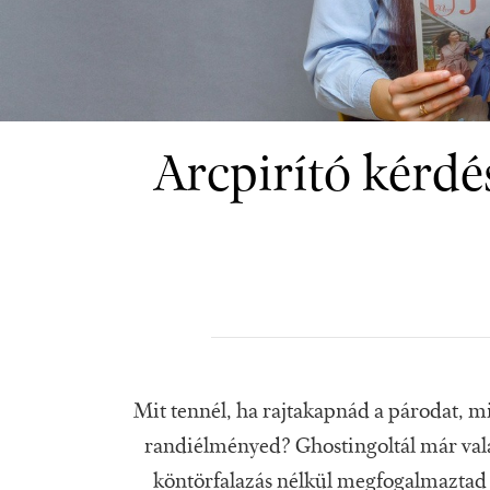
Arcpirító kérdé
Mit tennél, ha rajtakapnád a párodat, 
randiélményed? Ghostingoltál már vala
köntörfalazás nélkül megfogalmaztad 