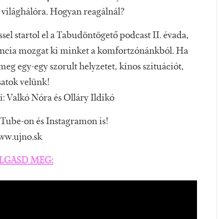
 a világhálóra. Hogyan reagálnál?
el startol el a Tabudöntögető podcast II. évada,
gencia mozgat ki minket a komfortzónánkból. Ha
eg egy-egy szorult helyzetet, kínos szituációt,
satok velünk!
: Valkó Nóra és Olláry Ildikó
Tube-on és Instagramon is!
ww.ujno.sk
LGASD MEG: