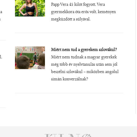
Papp Vera 45 kilót fogyott. Vera
 a
gyermekkora óta erős volt, keményen
s
megküzdött a súlyával.
Miért nem tud a gyerekem szlovákul?
l,
Miért nem tudnak a magyar gyerekek
még több év nyelvtanulás után sem jól
beszélni szlovákul – miközben angolul
simán konverzálnak?