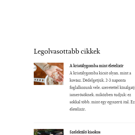
Legolvasottabb cikkek
A kristálygomba mint életelixír
A kristálygomba kicsit olyan, mint a
kovász. Dédelgetjük, 2-3 naponta
foglalkozunk vele, szeretettel kínálgat
ismerősöknek, miközben tudjuk: ez
sokkal több, mint egy egyszerű ital. Ez
életelixír.
Szelektáló kisokos