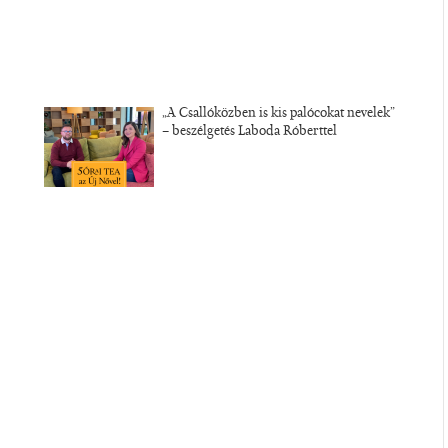
„A Csallóközben is kis palócokat nevelek”
– beszélgetés Laboda Róberttel