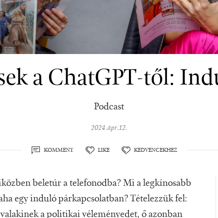
sek a ChatGPT-től: Indu
Podcast
2024.ápr.12.
KOMMENT
LIKE
KEDVENCEKHEZ
miközben beletúr a telefonodba? Mi a legkínosabb
ha egy induló párkapcsolatban? Tételezzük fel:
valakinek a politikai véleményedet, ő azonban