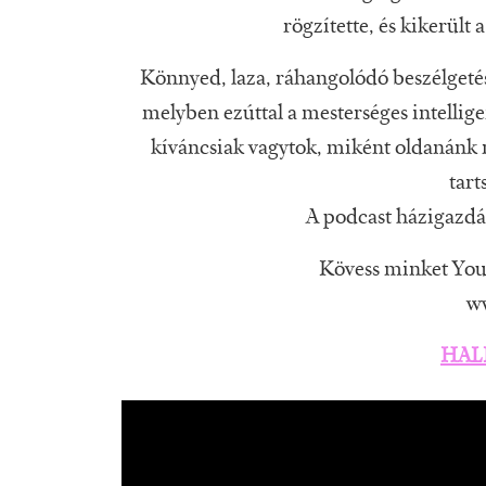
rögzítette, és kikerült
Könnyed, laza, ráhangolódó beszélgetéss
melyben ezúttal a mesterséges intelli
kíváncsiak vagytok, miként oldanánk m
tart
A podcast házigazdái
Kövess minket You
w
HAL