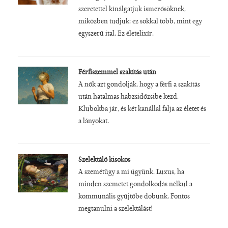
szeretettel kínálgatjuk ismerősöknek,
miközben tudjuk: ez sokkal több, mint egy
egyszerű ital. Ez életelixír.
Férfiszemmel szakítás után
A nők azt gondolják, hogy a férfi a szakítás
után hatalmas habzsidőzsibe kezd.
Klubokba jár, és két kanállal falja az életet és
a lányokat.
Szelektáló kisokos
A szemétügy a mi ügyünk. Luxus, ha
minden szemetet gondolkodás nélkül a
kommunális gyűjtőbe dobunk. Fontos
megtanulni a szelektálást!