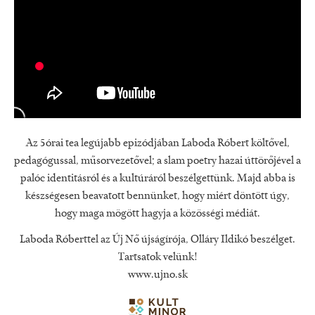
Az 5órai tea legújabb epizódjában Laboda Róbert költővel,
pedagógussal, műsorvezetővel; a slam poetry hazai úttörőjével a
palóc identitásról és a kultúráról beszélgettünk. Majd abba is
készségesen beavatott bennünket, hogy miért döntött úgy,
hogy maga mögött hagyja a közösségi médiát.
Laboda Róberttel az Új Nő újságírója, Olláry Ildikó beszélget.
Tartsatok velünk!
www.ujno.sk