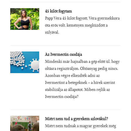
45 kilót fogytam
Papp Vera 45 kilót fogyott. Vera gyermekkora
óta erős volt, keményen megküzdött a
súlyával.
Az Ivermectin csodája
Mindenki már hajnalban a gép előtt ül, hogy
oltásra regisztráljon. Oltóanyag pedig nincs.
Azonban végre elkezdték adni az
Ivermectint a betegeknek – a hírek szerint
stabilizálja az állapotot. Miben rejlik az
Ivermectin csodája?
Miért nem tud a gyerekem szlovákul?
Miért nem tudnak a magyar gyerekek még