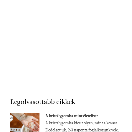
Legolvasottabb cikkek
A kristálygomba mint életelixír
A kristálygomba kicsit olyan, mint a kovász.
Dédelgetjük, 2-3 naponta foglalkozunk vele,