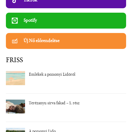
TikTok
Spotify
Új Nő előrendelése
FRISS
Emlékek a pozsonyi Lidóról
Terézanyu sírva fakad – 1. rész
A pozsonyi Lido