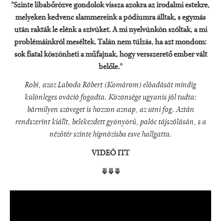
"Szinte libabőrözve gondolok vissza azokra az irodalmi estekre,
melyeken kedvenc slammereink a pódiumra álltak, s egymás
után rakták le elénk a szívüket. A mi nyelvünkön szóltak, a mi
problémáinkról meséltek. Talán nem túlzás, ha azt mondom:
sok fiatal köszönheti a műfajnak, hogy versszerető ember vált
belőle."
Robi, azaz Laboda Róbert (Komárom) előadását mindig
különleges ováció fogadta. Közönsége ugyanis jól tudta:
bármilyen szöveget is hozzon aznap, az ütni fog. Aztán
rendszerint kiállt, belekezdett gyönyörű, palóc tájszólásán, s a
nézőtér szinte hipnózisba esve hallgatta.
VIDEÓ ITT
⤋⤋⤋