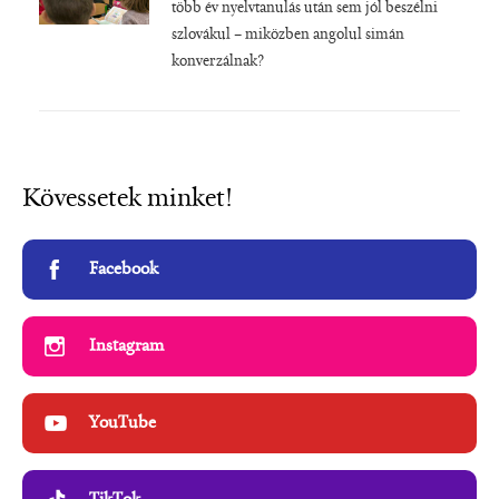
több év nyelvtanulás után sem jól beszélni
szlovákul – miközben angolul simán
konverzálnak?
Kövessetek minket!
Facebook
Instagram
YouTube