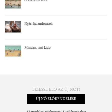
Nyári kalandozások
Minden, ami Lido
FIZESSE ELŐ AZ ÚJ NŐT!
ÚJ NŐ ELŐRENDELÉSE